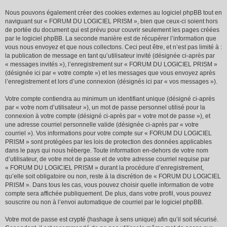
Nous pouvons également créer des cookies externes au logiciel phpBB tout en
naviguant sur « FORUM DU LOGICIEL PRISM », bien que ceux-ci soient hors
de portée du document qui est prévu pour couvrir seulement les pages créées
par le logiciel phpBB. La seconde manière est de récupérer l’information que
vous nous envoyez et que nous collectons. Ceci peut être, et n’est pas limité à :
la publication de message en tant qu’utilisateur invité (désignée ci-après par
« messages invités »), l’enregistrement sur « FORUM DU LOGICIEL PRISM »
(désignée ici par « votre compte ») et les messages que vous envoyez après
l’enregistrement et lors d’une connexion (désignés ici par « vos messages »).
Votre compte contiendra au minimum un identifiant unique (désigné ci-après
par « votre nom d’utilisateur »), un mot de passe personnel utilisé pour la
connexion à votre compte (désigné ci-après par « votre mot de passe »), et
une adresse courriel personnelle valide (désignée ci-après par « votre
courriel »). Vos informations pour votre compte sur « FORUM DU LOGICIEL
PRISM » sont protégées par les lois de protection des données applicables
dans le pays qui nous héberge. Toute information en-dehors de votre nom
d’utilisateur, de votre mot de passe et de votre adresse courriel requise par
« FORUM DU LOGICIEL PRISM » durant la procédure d’enregistrement,
qu’elle soit obligatoire ou non, reste à la discrétion de « FORUM DU LOGICIEL
PRISM ». Dans tous les cas, vous pouvez choisir quelle information de votre
compte sera affichée publiquement. De plus, dans votre profil, vous pouvez
souscrire ou non à l’envoi automatique de courriel par le logiciel phpBB.
Votre mot de passe est crypté (hashage à sens unique) afin qu’il soit sécurisé.