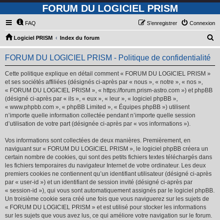
FORUM DU LOGICIEL PRISM
FAQ
S’enregistrer
Connexion
R
Logiciel PRISM
Index du forum
e
FORUM DU LOGICIEL PRISM - Politique de confidentialité
c
h
Cette politique explique en détail comment « FORUM DU LOGICIEL PRISM »
et ses sociétés affiliées (désignés ci-après par « nous », « notre », « nos »,
e
« FORUM DU LOGICIEL PRISM », « https://forum.prism-astro.com ») et phpBB
r
(désigné ci-après par « ils », « eux », « leur », « logiciel phpBB »,
« www.phpbb.com », « phpBB Limited », « Équipes phpBB ») utilisent
c
n’importe quelle information collectée pendant n’importe quelle session
h
d’utilisation de votre part (désignée ci-après par « vos informations »).
e
Vos informations sont collectées de deux manières. Premièrement, en
r
naviguant sur « FORUM DU LOGICIEL PRISM », le logiciel phpBB créera un
certain nombre de cookies, qui sont des petits fichiers textes téléchargés dans
les fichiers temporaires du navigateur Internet de votre ordinateur. Les deux
premiers cookies ne contiennent qu’un identifiant utilisateur (désigné ci-après
par « user-id ») et un identifiant de session invité (désigné ci-après par
« session-id »), qui vous sont automatiquement assignés par le logiciel phpBB.
Un troisième cookie sera créé une fois que vous naviguerez sur les sujets de
« FORUM DU LOGICIEL PRISM » et est utilisé pour stocker les informations
sur les sujets que vous avez lus, ce qui améliore votre navigation sur le forum.