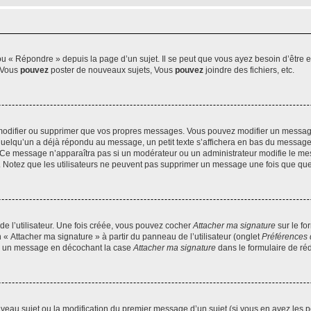
 « Répondre » depuis la page d’un sujet. Il se peut que vous ayez besoin d’être e
: Vous
pouvez
poster de nouveaux sujets, Vous
pouvez
joindre des fichiers, etc.
modifier ou supprimer que vos propres messages. Vous pouvez modifier un message
lqu’un a déjà répondu au message, un petit texte s’affichera en bas du message ind
n. Ce message n’apparaîtra pas si un modérateur ou un administrateur modifie le mes
ive. Notez que les utilisateurs ne peuvent pas supprimer un message une fois que qu
e l’utilisateur. Une fois créée, vous pouvez cocher
Attacher ma signature
sur le fo
 « Attacher ma signature » à partir du panneau de l’utilisateur (onglet
Préférences 
 à un message en décochant la case
Attacher ma signature
dans le formulaire de ré
ouveau sujet ou la modification du premier message d’un sujet (si vous en avez les p