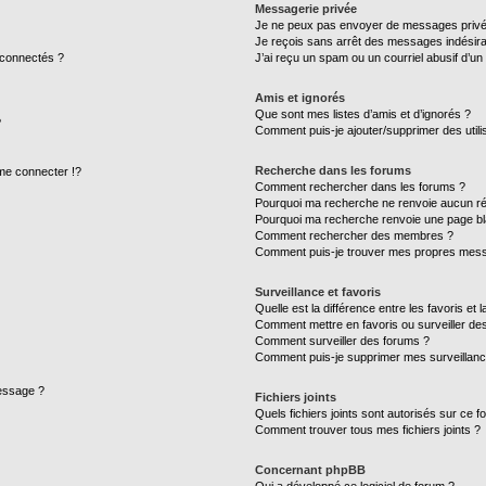
Messagerie privée
Je ne peux pas envoyer de messages privé
Je reçois sans arrêt des messages indésira
 connectés ?
J’ai reçu un spam ou un courriel abusif d’u
Amis et ignorés
Que sont mes listes d’amis et d’ignorés ?
?
Comment puis-je ajouter/supprimer des utilis
Recherche dans les forums
e connecter !?
Comment rechercher dans les forums ?
Pourquoi ma recherche ne renvoie aucun ré
Pourquoi ma recherche renvoie une page bl
Comment rechercher des membres ?
Comment puis-je trouver mes propres mess
Surveillance et favoris
Quelle est la différence entre les favoris et l
Comment mettre en favoris ou surveiller des
Comment surveiller des forums ?
Comment puis-je supprimer mes surveillanc
message ?
Fichiers joints
Quels fichiers joints sont autorisés sur ce f
Comment trouver tous mes fichiers joints ?
Concernant phpBB