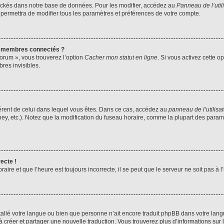
ockés dans notre base de données. Pour les modifier, accédez au
Panneau de l’util
 permettra de modifier tous les paramètres et préférences de votre compte.
s membres connectés ?
forum », vous trouverez l’option
Cacher mon statut en ligne
. Si vous activez cette o
es invisibles.
ifférent de celui dans lequel vous êtes. Dans ce cas, accédez au
panneau de l’utilisa
ney, etc.). Notez que la modification du fuseau horaire, comme la plupart des para
ecte !
aire et que l’heure est toujours incorrecte, il se peut que le serveur ne soit pas à
installé votre langue ou bien que personne n’ait encore traduit phpBB dans votre l
s à créer et partager une nouvelle traduction. Vous trouverez plus d’informations sur l