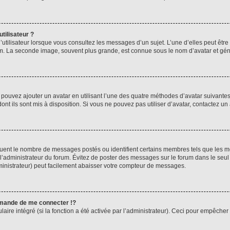
tilisateur ?
utilisateur lorsque vous consultez les messages d’un sujet. L’une d’elles peut êtr
rum. La seconde image, souvent plus grande, est connue sous le nom d’avatar et 
s pouvez ajouter un avatar en utilisant l’une des quatre méthodes d’avatar suivantes 
ont ils sont mis à disposition. Si vous ne pouvez pas utiliser d’avatar, contactez un
iquent le nombre de messages postés ou identifient certains membres tels que les 
ar l’administrateur du forum. Évitez de poster des messages sur le forum dans le seu
ministrateur) peut facilement abaisser votre compteur de messages.
mande de me connecter !?
re intégré (si la fonction a été activée par l’administrateur). Ceci pour empêcher l’u