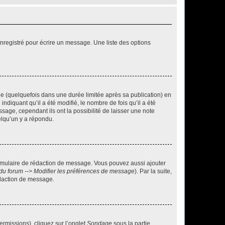
nregistré pour écrire un message. Une liste des options
 (quelquefois dans une durée limitée après sa publication) en
iquant qu’il a été modifié, le nombre de fois qu’il a été
sage, cependant ils ont la possibilité de laisser une note
elqu’un y a répondu.
rmulaire de rédaction de message. Vous pouvez aussi ajouter
du forum --> Modifier les préférences de message
). Par la suite,
daction de message.
ermissions), cliquez sur l’onglet
Sondage
sous la partie