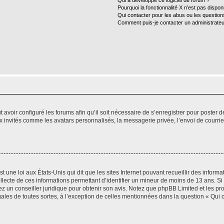
Qui a développé ce logiciel de forum ?
Pourquoi la fonctionnalité X n’est pas dispon
Qui contacter pour les abus ou les questio
Comment puis-je contacter un administrateu
t avoir configuré les forums afin qu’il soit nécessaire de s’enregistrer pour poster
x invités comme les avatars personnalisés, la messagerie privée, l’envoi de courri
t une loi aux États-Unis qui dit que les sites Internet pouvant recueillir des infor
ollecte de ces informations permettant d’identifier un mineur de moins de 13 ans. S
tez un conseiller juridique pour obtenir son avis. Notez que phpBB Limited et les pr
gales de toutes sortes, à l’exception de celles mentionnées dans la question « Qui