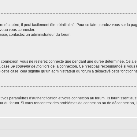
 récupéré, il peut facilement être réinitialisé. Pour ce faire, rendez vous sur la p
uveau vous connecter.
passe, contactez un administrateur du forum.
e connexion, vous ne resterez connecté que pendant une durée déterminée. Cela em
la case
Se souvenir de moi
lors de la connexion. Ce n’est pas recommandé si vous u
s cette case, cela signifie qu’un administrateur du forum a désactivé cette fonctionna
os paramètres d’authentification et votre connexion au forum. Ils fournissent aussi
teur du forum. Si vous rencontrez des problèmes de connexion ou de déconnexion, l