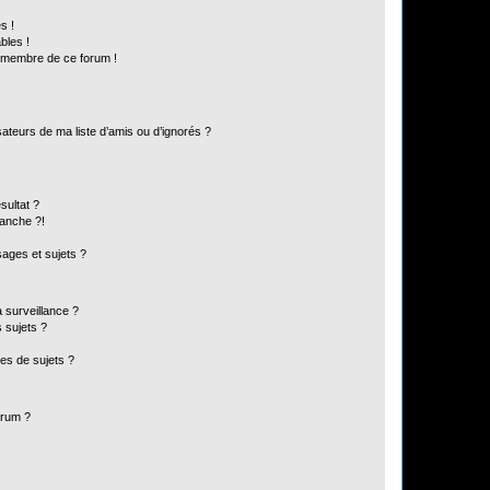
s !
bles !
n membre de ce forum !
ateurs de ma liste d’amis ou d’ignorés ?
sultat ?
anche ?!
ages et sujets ?
a surveillance ?
 sujets ?
es de sujets ?
orum ?