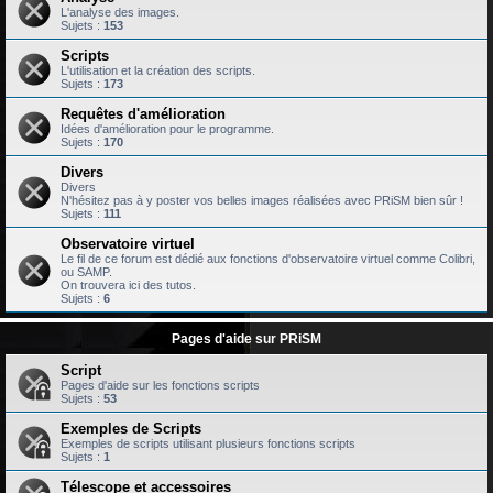
L'analyse des images.
Sujets :
153
Scripts
L'utilisation et la création des scripts.
Sujets :
173
Requêtes d'amélioration
Idées d'amélioration pour le programme.
Sujets :
170
Divers
Divers
N'hésitez pas à y poster vos belles images réalisées avec PRiSM bien sûr !
Sujets :
111
Observatoire virtuel
Le fil de ce forum est dédié aux fonctions d'observatoire virtuel comme Colibri,
ou SAMP.
On trouvera ici des tutos.
Sujets :
6
Pages d'aide sur PRiSM
Script
Pages d'aide sur les fonctions scripts
Sujets :
53
Exemples de Scripts
Exemples de scripts utilisant plusieurs fonctions scripts
Sujets :
1
Télescope et accessoires