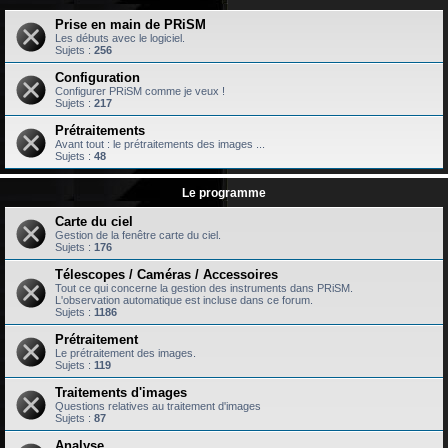
Prise en main de PRiSM
Les débuts avec le logiciel.
Sujets :
256
Configuration
Configurer PRiSM comme je veux !
Sujets :
217
Prétraitements
Avant tout : le prétraitements des images ...
Sujets :
48
Le programme
Carte du ciel
Gestion de la fenêtre carte du ciel.
Sujets :
176
Télescopes / Caméras / Accessoires
Tout ce qui concerne la gestion des instruments dans PRiSM.
L'observation automatique est incluse dans ce forum.
Sujets :
1186
Prétraitement
Le prétraitement des images.
Sujets :
119
Traitements d'images
Questions relatives au traitement d'images
Sujets :
87
Analyse