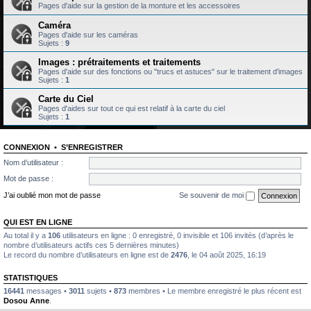
Pages d'aide sur la gestion de la monture et les accessoires
Caméra
Pages d'aide sur les caméras
Sujets :
9
Images : prétraitements et traitements
Pages d'aide sur des fonctions ou "trucs et astuces" sur le traitement d'images
Sujets :
1
Carte du Ciel
Pages d'aides sur tout ce qui est relatif à la carte du ciel
Sujets :
1
CONNEXION
•
S’ENREGISTRER
Nom d’utilisateur :
Mot de passe :
J’ai oublié mon mot de passe
Se souvenir de moi
QUI EST EN LIGNE
Au total il y a
106
utilisateurs en ligne : 0 enregistré, 0 invisible et 106 invités (d’après le
nombre d’utilisateurs actifs ces 5 dernières minutes)
Le record du nombre d’utilisateurs en ligne est de
2476
, le 04 août 2025, 16:19
STATISTIQUES
16441
messages •
3011
sujets •
873
membres • Le membre enregistré le plus récent est
Dosou Anne
.