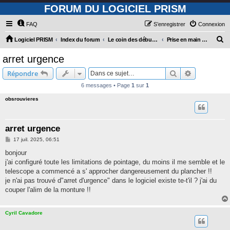
FORUM DU LOGICIEL PRISM
FAQ
S’enregistrer
Connexion
R
Logiciel PRISM
Index du forum
Le coin des débutants
Prise en main de PRiSM
e
arret urgence
c
Rechercher
Recherche 
Répondre
h
6 messages • Page
1
sur
1
e
obsrouvieres
r
c
h
arret urgence
e
M
17 juil. 2025, 06:51
e
r
s
bonjour
s
j'ai configuré toute les limitations de pointage, du moins il me semble et le
a
g
telescope a commencé a s' approcher dangereusement du plancher !!
e
je n'ai pas trouvé d"arret d'urgence" dans le logiciel existe te-t'il ? j'ai du
couper l'alim de la monture !!
Cyril Cavadore