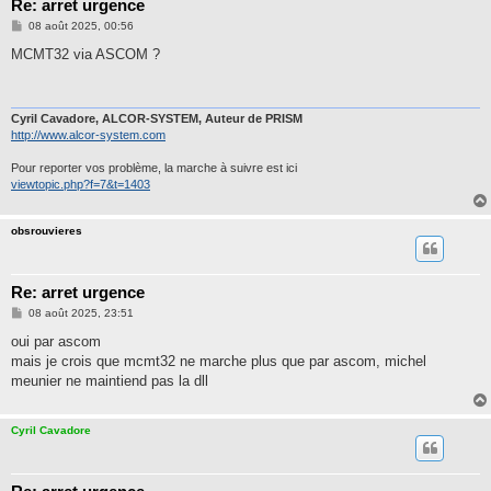
Re: arret urgence
M
08 août 2025, 00:56
e
s
MCMT32 via ASCOM ?
s
a
g
e
Cyril Cavadore, ALCOR-SYSTEM, Auteur de PRISM
http://www.alcor-system.com
Pour reporter vos problème, la marche à suivre est ici
viewtopic.php?f=7&t=1403
obsrouvieres
Re: arret urgence
M
08 août 2025, 23:51
e
s
oui par ascom
s
mais je crois que mcmt32 ne marche plus que par ascom, michel
a
g
meunier ne maintiend pas la dll
e
Cyril Cavadore