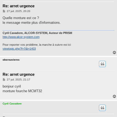
Re: arret urgence
M
27 juil. 2025, 20:20
e
s
Quelle monture est ce ?
s
le message merite plus d'informations.
a
g
e
Cyril Cavadore, ALCOR-SYSTEM, Auteur de PRISM
http://www.alcor-system.com
Pour reporter vos problème, la marche à suivre est ici
viewtopic.php?f=7&t=1403
obsrouvieres
Re: arret urgence
M
27 juil. 2025, 21:17
e
s
bonjour cyril
s
monture fourche MCMT32
a
g
e
Cyril Cavadore