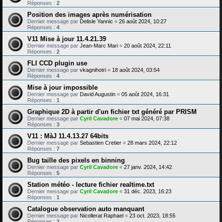
Réponses :
2
Position des images après numérisation
Dernier message par
Delisle Yannic
«
26 août 2024, 10:27
Réponses :
4
V11 Mise à jour 11.4.21.39
Dernier message par
Jean-Marc Mari
«
20 août 2024, 22:11
Réponses :
2
FLI CCD plugin use
Dernier message par
vkagnihotri
«
18 août 2024, 03:54
Réponses :
4
Mise à jour impossible
Dernier message par
David Augustin
«
05 août 2024, 16:31
Réponses :
1
Graphique 2D à partir d'un fichier txt généré par PRISM
Dernier message par
Cyril Cavadore
«
07 mai 2024, 07:38
Réponses :
3
V11 : MàJ 11.4.13.27 64bits
Dernier message par
Sebastien Cretier
«
28 mars 2024, 22:12
Réponses :
7
Bug taille des pixels en binning
Dernier message par
Cyril Cavadore
«
27 janv. 2024, 14:42
Réponses :
5
Station météo - lecture fichier realtime.txt
Dernier message par
Cyril Cavadore
«
31 déc. 2023, 16:23
Réponses :
1
Catalogue observation auto manquant
Dernier message par
Nicollerat Raphael
«
23 oct. 2023, 18:55
Réponses :
2