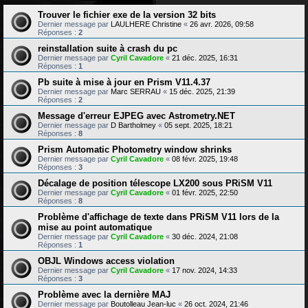
Trouver le fichier exe de la version 32 bits
Dernier message par
LAULHERE Christine
«
26 avr. 2026, 09:58
Réponses :
2
reinstallation suite à crash du pc
Dernier message par
Cyril Cavadore
«
21 déc. 2025, 16:31
Réponses :
1
Pb suite à mise à jour en Prism V11.4.37
Dernier message par
Marc SERRAU
«
15 déc. 2025, 21:39
Réponses :
2
Message d'erreur EJPEG avec Astrometry.NET
Dernier message par
D Bartholmey
«
05 sept. 2025, 18:21
Réponses :
8
Prism Automatic Photometry window shrinks
Dernier message par
Cyril Cavadore
«
08 févr. 2025, 19:48
Réponses :
3
Décalage de position télescope LX200 sous PRiSM V11
Dernier message par
Cyril Cavadore
«
01 févr. 2025, 22:50
Réponses :
8
Problème d'affichage de texte dans PRiSM V11 lors de la
mise au point automatique
Dernier message par
Cyril Cavadore
«
30 déc. 2024, 21:08
Réponses :
1
OBJL Windows access violation
Dernier message par
Cyril Cavadore
«
17 nov. 2024, 14:33
Réponses :
3
Problème avec la dernière MAJ
Dernier message par
Boutolleau Jean-luc
«
26 oct. 2024, 21:46