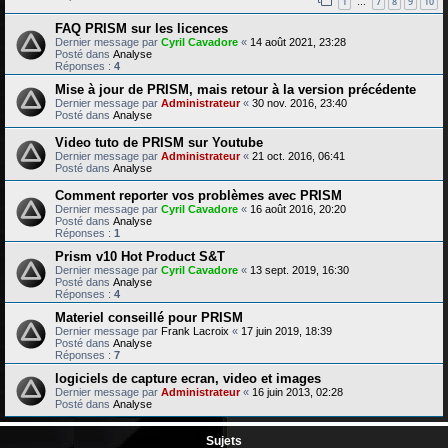
1
7
8
9
10
…
FAQ PRISM sur les licences
Dernier message par
Cyril Cavadore
«
14 août 2021, 23:28
Posté dans
Analyse
Réponses :
4
Mise à jour de PRISM, mais retour à la version précédente
Dernier message par
Administrateur
«
30 nov. 2016, 23:40
Posté dans
Analyse
Video tuto de PRISM sur Youtube
Dernier message par
Administrateur
«
21 oct. 2016, 06:41
Posté dans
Analyse
Comment reporter vos problèmes avec PRISM
Dernier message par
Cyril Cavadore
«
16 août 2016, 20:20
Posté dans
Analyse
Réponses :
1
Prism v10 Hot Product S&T
Dernier message par
Cyril Cavadore
«
13 sept. 2019, 16:30
Posté dans
Analyse
Réponses :
4
Materiel conseillé pour PRISM
Dernier message par
Frank Lacroix
«
17 juin 2019, 18:39
Posté dans
Analyse
Réponses :
7
logiciels de capture ecran, video et images
Dernier message par
Administrateur
«
16 juin 2013, 02:28
Posté dans
Analyse
Sujets