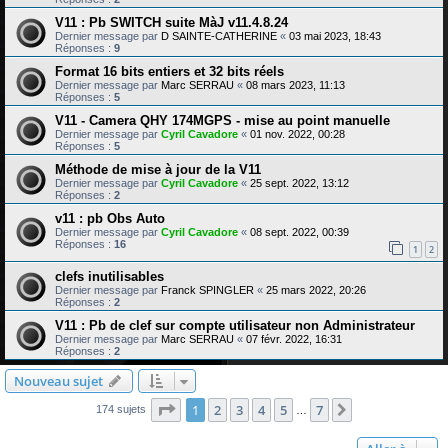
V11 : Pb SWITCH suite MàJ v11.4.8.24
Dernier message par
D SAINTE-CATHERINE
«
03 mai 2023, 18:43
Réponses :
9
Format 16 bits entiers et 32 bits réels
Dernier message par
Marc SERRAU
«
08 mars 2023, 11:13
Réponses :
5
V11 - Camera QHY 174MGPS - mise au point manuelle
Dernier message par
Cyril Cavadore
«
01 nov. 2022, 00:28
Réponses :
5
Méthode de mise à jour de la V11
Dernier message par
Cyril Cavadore
«
25 sept. 2022, 13:12
Réponses :
2
v11 : pb Obs Auto
Dernier message par
Cyril Cavadore
«
08 sept. 2022, 00:39
Réponses :
16
1
2
clefs inutilisables
Dernier message par
Franck SPINGLER
«
25 mars 2022, 20:26
Réponses :
2
V11 : Pb de clef sur compte utilisateur non Administrateur
Dernier message par
Marc SERRAU
«
07 févr. 2022, 16:31
Réponses :
2
Nouveau sujet
Page
1
sur
7
1
2
3
4
5
7
Suivante
174 sujets
…