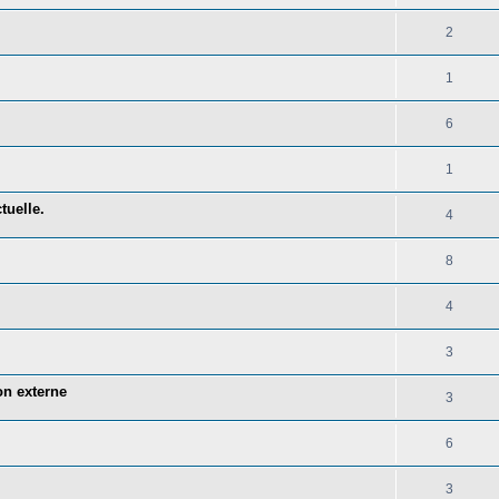
2
1
6
1
tuelle.
4
8
4
3
n externe
3
6
3