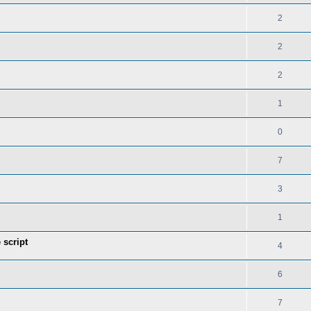
2
2
2
1
0
7
3
1
 script
4
6
7