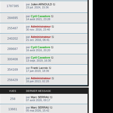
par
Julien ARNOULD
1787385
23 juil. 2024, 15:36
par
Cyril Cavadore
284695
14 août 2021, 23:28
par
Administrateur
255487
30 nov. 2016, 23:40
par
Administrateur
240202
21 oct. 2016, 06:41
par
Cyril Cavadore
289687
16 août 2016, 20:20
par
Cyril Cavadore
300408
13 sept. 2019, 16:30
par
Frank Lacroix
354169
17 juin 2019, 18:39
par
Administrateur
256429
16 juin 2013, 02:28
VUES
DERNIER MESSAGE
par
Marc SERRAU
258
07 août 2026, 09:17
par
Marc SERRAU
13661
05 mai 2026, 15:42