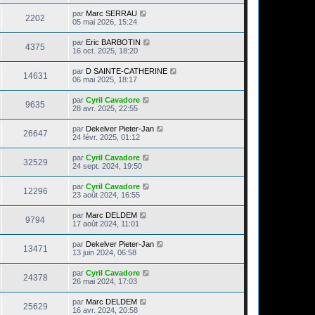
par
Marc SERRAU
2202
05 mai 2026, 15:24
par
Eric BARBOTIN
4375
16 oct. 2025, 18:20
par
D SAINTE-CATHERINE
14631
06 mai 2025, 18:17
par
Cyril Cavadore
9635
28 avr. 2025, 22:55
par
Dekelver Pieter-Jan
26647
24 févr. 2025, 01:12
par
Cyril Cavadore
32529
24 sept. 2024, 19:50
par
Cyril Cavadore
12296
23 août 2024, 16:55
par
Marc DELDEM
9794
17 août 2024, 11:01
par
Dekelver Pieter-Jan
13471
13 juin 2024, 06:58
par
Cyril Cavadore
24378
26 mai 2024, 17:03
par
Marc DELDEM
25629
16 avr. 2024, 20:58