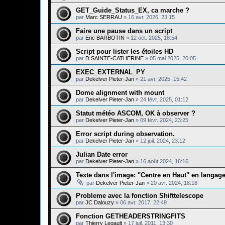
GET_Guide_Status_EX, ca marche ?
par
Marc SERRAU
»
16 avr. 2026, 23:15
Faire une pause dans un script
par
Eric BARBOTIN
»
12 oct. 2025, 18:54
Script pour lister les étoiles HD
par
D SAINTE-CATHERINE
»
05 mai 2025, 20:05
EXEC_EXTERNAL_PY
par
Dekelver Pieter-Jan
»
21 avr. 2025, 15:42
Dome alignment with mount
par
Dekelver Pieter-Jan
»
24 févr. 2025, 01:12
Statut météo ASCOM, OK à observer ?
par
Dekelver Pieter-Jan
»
09 févr. 2024, 23:25
Error script during observation.
par
Dekelver Pieter-Jan
»
12 juil. 2024, 23:12
Julian Date error
par
Dekelver Pieter-Jan
»
16 août 2024, 16:16
Texte dans l'image: "Centre en Haut" en langage
par
Dekelver Pieter-Jan
»
20 avr. 2024, 18:18
Probleme avec la fonction Shifttelescope
par
JC Dalouzy
»
06 avr. 2017, 22:49
Fonction GETHEADERSTRINGFITS
par
Thierry Legault
»
17 juil. 2011, 13:30