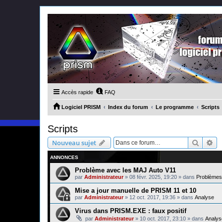
Accès rapide
FAQ
Logiciel PRISM
Index du forum
Le programme
Scripts
Scripts
Recher
Re
Nouveau sujet
ANNONCES
Problème avec les MAJ Auto V11
par
Administrateur
»
08 févr. 2025, 19:20
» dans
Problèmes 
Mise a jour manuelle de PRISM 11 et 10
par
Administrateur
»
12 oct. 2017, 19:36
» dans
Analyse
Virus dans PRISM.EXE : faux positif
par
Administrateur
»
10 oct. 2017, 23:10
» dans
Analys