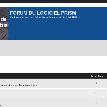
FORUM DU LOGICIEL PRISM
Ce forum a pour but d'aider les utilisateurs du logiciel PRISM
cher
cherche avancée
RÉPONSES
1
et solutions sur les mises à jour
0
3
e