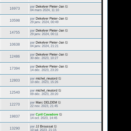
par
Dekelver Pieter-Jan
16973
04 mars 2024, 11:10
par
Dekelver Pieter-Jan
10598
29 janv. 2024, 00:49
par
Dekelver Pieter-Jan
14755
29 janv. 2024, 00:11
par
Dekelver Pieter-Jan
10638
04 janv. 2024, 21:21
par
Dekelver Pieter-Jan
12486
30 déc. 2023, 10:27
par
Dekelver Pieter-Jan
17394
14 déc. 2023, 23:20
par
michel_rieutord
12803
10 déc. 2023, 15:26
par
michel_rieutord
12540
09 déc. 2023, 20:20
par
Marc DELDEM
12270
22 nov. 2023, 21:45
par
Cyril Cavadore
19837
14 oct. 2023, 14:45
par
JJ Broussat
13290
10 juil. 2023, 21:15