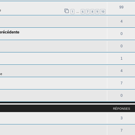
99
e
1
6
7
8
9
10
…
4
 précédente
0
0
1
4
se
7
0
RÉPONSES
3
7