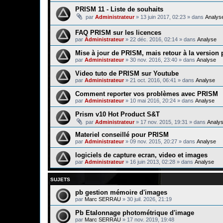
PRISM 11 - Liste de souhaits
par
Administrateur
»
13 juin 2017, 02:23
» dans
Analys
FAQ PRISM sur les licences
par
Administrateur
»
22 déc. 2016, 02:14
» dans
Analyse
Mise à jour de PRISM, mais retour à la version
par
Administrateur
»
30 nov. 2016, 23:40
» dans
Analyse
Video tuto de PRISM sur Youtube
par
Administrateur
»
21 oct. 2016, 06:41
» dans
Analyse
Comment reporter vos problèmes avec PRISM
par
Administrateur
»
10 mai 2016, 20:24
» dans
Analyse
Prism v10 Hot Product S&T
par
Administrateur
»
17 nov. 2015, 19:31
» dans
Analy
Materiel conseillé pour PRISM
par
Administrateur
»
09 nov. 2015, 20:27
» dans
Analyse
logiciels de capture ecran, video et images
par
Administrateur
»
16 juin 2013, 02:28
» dans
Analyse
SUJETS
pb gestion mémoire d'images
par
Marc SERRAU
»
30 juil. 2026, 21:19
Pb Etalonnage photométrique d'image
par
Marc SERRAU
»
17 nov. 2019, 19:48