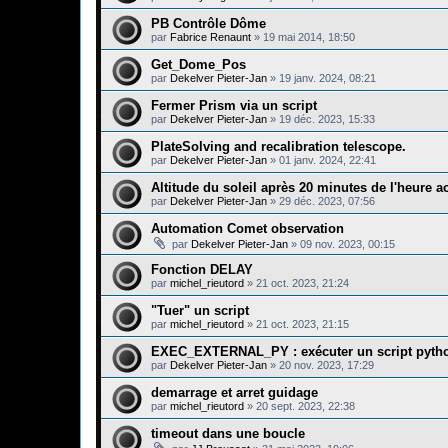
PB Contrôle Dôme
par
Fabrice Renaunt
»
19 mai 2014, 18:50
Get_Dome_Pos
par
Dekelver Pieter-Jan
»
19 janv. 2024, 08:21
Fermer Prism via un script
par
Dekelver Pieter-Jan
»
19 déc. 2023, 15:33
PlateSolving and recalibration telescope.
par
Dekelver Pieter-Jan
»
01 janv. 2024, 22:41
Altitude du soleil après 20 minutes de l'heure ac
par
Dekelver Pieter-Jan
»
29 déc. 2023, 07:56
Automation Comet observation
par
Dekelver Pieter-Jan
»
09 nov. 2023, 00:15
Fonction DELAY
par
michel_rieutord
»
21 oct. 2023, 21:24
"Tuer" un script
par
michel_rieutord
»
21 oct. 2023, 21:15
EXEC_EXTERNAL_PY : exécuter un script pytho
par
Dekelver Pieter-Jan
»
20 nov. 2023, 17:29
demarrage et arret guidage
par
michel_rieutord
»
20 sept. 2023, 22:38
timeout dans une boucle