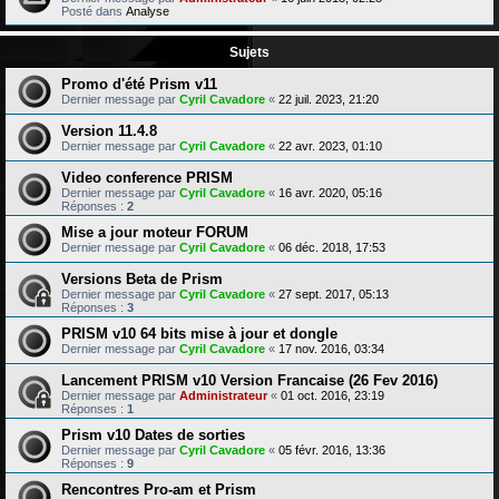
Posté dans
Analyse
Sujets
Promo d'été Prism v11
Dernier message par
Cyril Cavadore
«
22 juil. 2023, 21:20
Version 11.4.8
Dernier message par
Cyril Cavadore
«
22 avr. 2023, 01:10
Video conference PRISM
Dernier message par
Cyril Cavadore
«
16 avr. 2020, 05:16
Réponses :
2
Mise a jour moteur FORUM
Dernier message par
Cyril Cavadore
«
06 déc. 2018, 17:53
Versions Beta de Prism
Dernier message par
Cyril Cavadore
«
27 sept. 2017, 05:13
Réponses :
3
PRISM v10 64 bits mise à jour et dongle
Dernier message par
Cyril Cavadore
«
17 nov. 2016, 03:34
Lancement PRISM v10 Version Francaise (26 Fev 2016)
Dernier message par
Administrateur
«
01 oct. 2016, 23:19
Réponses :
1
Prism v10 Dates de sorties
Dernier message par
Cyril Cavadore
«
05 févr. 2016, 13:36
Réponses :
9
Rencontres Pro-am et Prism