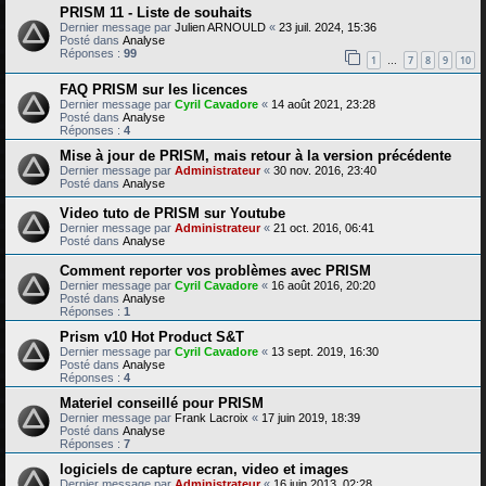
PRISM 11 - Liste de souhaits
Dernier message par
Julien ARNOULD
«
23 juil. 2024, 15:36
Posté dans
Analyse
Réponses :
99
1
7
8
9
10
…
FAQ PRISM sur les licences
Dernier message par
Cyril Cavadore
«
14 août 2021, 23:28
Posté dans
Analyse
Réponses :
4
Mise à jour de PRISM, mais retour à la version précédente
Dernier message par
Administrateur
«
30 nov. 2016, 23:40
Posté dans
Analyse
Video tuto de PRISM sur Youtube
Dernier message par
Administrateur
«
21 oct. 2016, 06:41
Posté dans
Analyse
Comment reporter vos problèmes avec PRISM
Dernier message par
Cyril Cavadore
«
16 août 2016, 20:20
Posté dans
Analyse
Réponses :
1
Prism v10 Hot Product S&T
Dernier message par
Cyril Cavadore
«
13 sept. 2019, 16:30
Posté dans
Analyse
Réponses :
4
Materiel conseillé pour PRISM
Dernier message par
Frank Lacroix
«
17 juin 2019, 18:39
Posté dans
Analyse
Réponses :
7
logiciels de capture ecran, video et images
Dernier message par
Administrateur
«
16 juin 2013, 02:28