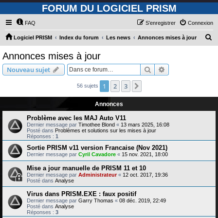
FORUM DU LOGICIEL PRISM
FAQ
S’enregistrer
Connexion
R
Logiciel PRISM
Index du forum
Les news
Annonces mises à jour
e
Annonces mises à jour
c
Rechercher
Recherche avanc
Nouveau sujet
h
e
1
2
3
Suivante
56 sujets
r
Annonces
c
Problème avec les MAJ Auto V11
h
Dernier message par
Timothee Blond
«
13 mars 2025, 16:08
Posté dans
Problèmes et solutions sur les mises à jour
e
Réponses :
1
r
Sortie PRISM v11 version Francaise (Nov 2021)
Dernier message par
Cyril Cavadore
«
15 nov. 2021, 18:00
Mise a jour manuelle de PRISM 11 et 10
Dernier message par
Administrateur
«
12 oct. 2017, 19:36
Posté dans
Analyse
Virus dans PRISM.EXE : faux positif
Dernier message par
Garry Thomas
«
08 déc. 2019, 22:49
Posté dans
Analyse
Réponses :
3