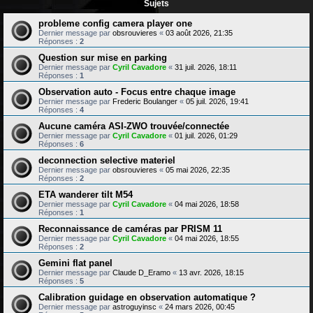
Sujets
probleme config camera player one
Dernier message par
obsrouvieres
«
03 août 2026, 21:35
Réponses :
2
Question sur mise en parking
Dernier message par
Cyril Cavadore
«
31 juil. 2026, 18:11
Réponses :
1
Observation auto - Focus entre chaque image
Dernier message par
Frederic Boulanger
«
05 juil. 2026, 19:41
Réponses :
4
Aucune caméra ASI-ZWO trouvée/connectée
Dernier message par
Cyril Cavadore
«
01 juil. 2026, 01:29
Réponses :
6
deconnection selective materiel
Dernier message par
obsrouvieres
«
05 mai 2026, 22:35
Réponses :
2
ETA wanderer tilt M54
Dernier message par
Cyril Cavadore
«
04 mai 2026, 18:58
Réponses :
1
Reconnaissance de caméras par PRISM 11
Dernier message par
Cyril Cavadore
«
04 mai 2026, 18:55
Réponses :
2
Gemini flat panel
Dernier message par
Claude D_Eramo
«
13 avr. 2026, 18:15
Réponses :
5
Calibration guidage en observation automatique ?
Dernier message par
astroguyinsc
«
24 mars 2026, 00:45