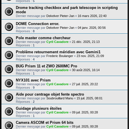
Réponses :
5
Drome tracking checkbox and park telescope in scripting
mode
Dernier message par
Dekelver Pieter-Jan
«
16 mars 2026, 22:40
DOME Connection error.
Dernier message par
Dekelver Pieter-Jan
«
04 janv. 2026, 00:56
Réponses :
8
Pole master comme chercheur
Dernier message par
Cyril Cavadore
«
21 déc. 2025, 21:13
Réponses :
1
Problème retournement méridien avec Gemini1
Dernier message par
Frederic Boulanger
«
23 nov. 2025, 21:09
Réponses :
4
BUG Prism 11 et ZWO 2600MC Pro
Dernier message par
Cyril Cavadore
«
30 août 2025, 16:14
Réponses :
1
NYX101 avec Prism
Dernier message par
Cyril Cavadore
«
27 juil. 2025, 20:22
Réponses :
9
Aide pour centrage objet fente spectro
Dernier message par
Soubrouillard Manu
«
15 juil. 2025, 08:01
Réponses :
2
Guidage plusieurs étoiles
Dernier message par
Cyril Cavadore
«
09 juil. 2025, 00:28
Réponses :
1
Camera ASCOM et Prism 64 bits
Dernier message par
Cyril Cavadore
«
09 juil. 2025, 00:28