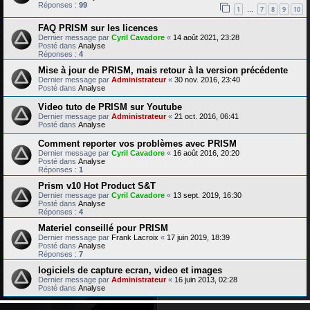
Réponses :
99
1
7
8
9
10
…
FAQ PRISM sur les licences
Dernier message par
Cyril Cavadore
«
14 août 2021, 23:28
Posté dans
Analyse
Réponses :
4
Mise à jour de PRISM, mais retour à la version précédente
Dernier message par
Administrateur
«
30 nov. 2016, 23:40
Posté dans
Analyse
Video tuto de PRISM sur Youtube
Dernier message par
Administrateur
«
21 oct. 2016, 06:41
Posté dans
Analyse
Comment reporter vos problèmes avec PRISM
Dernier message par
Cyril Cavadore
«
16 août 2016, 20:20
Posté dans
Analyse
Réponses :
1
Prism v10 Hot Product S&T
Dernier message par
Cyril Cavadore
«
13 sept. 2019, 16:30
Posté dans
Analyse
Réponses :
4
Materiel conseillé pour PRISM
Dernier message par
Frank Lacroix
«
17 juin 2019, 18:39
Posté dans
Analyse
Réponses :
7
logiciels de capture ecran, video et images
Dernier message par
Administrateur
«
16 juin 2013, 02:28
Posté dans
Analyse