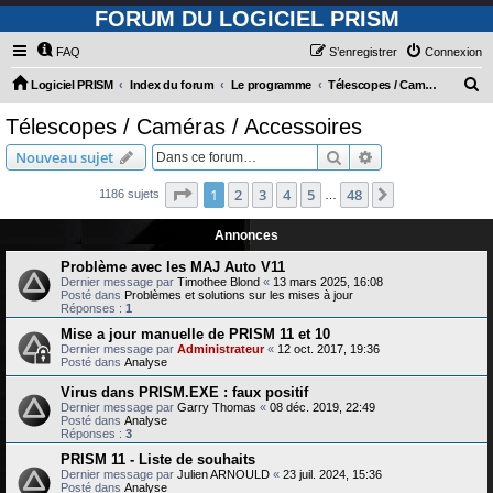
FORUM DU LOGICIEL PRISM
FAQ
S’enregistrer
Connexion
R
Logiciel PRISM
Index du forum
Le programme
Télescopes / Caméras / Accessoires
e
Télescopes / Caméras / Accessoires
c
Rechercher
Recherche avanc
Nouveau sujet
h
e
Page
1
sur
48
1
2
3
4
5
48
Suivante
1186 sujets
…
r
Annonces
c
Problème avec les MAJ Auto V11
h
Dernier message par
Timothee Blond
«
13 mars 2025, 16:08
Posté dans
Problèmes et solutions sur les mises à jour
e
Réponses :
1
r
Mise a jour manuelle de PRISM 11 et 10
Dernier message par
Administrateur
«
12 oct. 2017, 19:36
Posté dans
Analyse
Virus dans PRISM.EXE : faux positif
Dernier message par
Garry Thomas
«
08 déc. 2019, 22:49
Posté dans
Analyse
Réponses :
3
PRISM 11 - Liste de souhaits
Dernier message par
Julien ARNOULD
«
23 juil. 2024, 15:36
Posté dans
Analyse