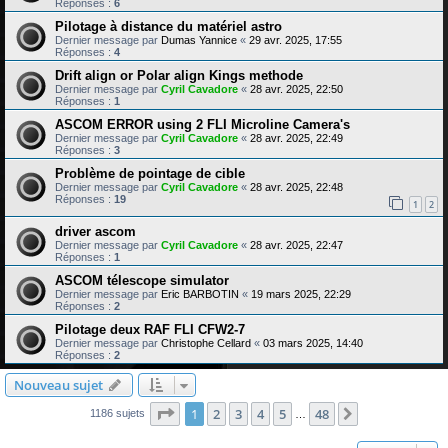
Réponses :
6
Pilotage à distance du matériel astro
Dernier message par
Dumas Yannice
«
29 avr. 2025, 17:55
Réponses :
4
Drift align or Polar align Kings methode
Dernier message par
Cyril Cavadore
«
28 avr. 2025, 22:50
Réponses :
1
ASCOM ERROR using 2 FLI Microline Camera's
Dernier message par
Cyril Cavadore
«
28 avr. 2025, 22:49
Réponses :
3
Problème de pointage de cible
Dernier message par
Cyril Cavadore
«
28 avr. 2025, 22:48
Réponses :
19
1
2
driver ascom
Dernier message par
Cyril Cavadore
«
28 avr. 2025, 22:47
Réponses :
1
ASCOM télescope simulator
Dernier message par
Eric BARBOTIN
«
19 mars 2025, 22:29
Réponses :
2
Pilotage deux RAF FLI CFW2-7
Dernier message par
Christophe Cellard
«
03 mars 2025, 14:40
Réponses :
2
Nouveau sujet
Page
1
sur
48
1
2
3
4
5
48
Suivante
1186 sujets
…