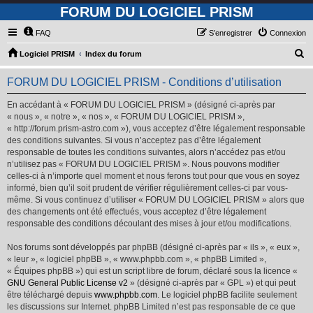
FORUM DU LOGICIEL PRISM
FAQ
S’enregistrer
Connexion
R
Logiciel PRISM
Index du forum
e
FORUM DU LOGICIEL PRISM - Conditions d’utilisation
c
h
En accédant à « FORUM DU LOGICIEL PRISM » (désigné ci-après par
« nous », « notre », « nos », « FORUM DU LOGICIEL PRISM »,
e
« http://forum.prism-astro.com »), vous acceptez d’être légalement responsable
r
des conditions suivantes. Si vous n’acceptez pas d’être légalement
responsable de toutes les conditions suivantes, alors n’accédez pas et/ou
c
n’utilisez pas « FORUM DU LOGICIEL PRISM ». Nous pouvons modifier
h
celles-ci à n’importe quel moment et nous ferons tout pour que vous en soyez
informé, bien qu’il soit prudent de vérifier régulièrement celles-ci par vous-
e
même. Si vous continuez d’utiliser « FORUM DU LOGICIEL PRISM » alors que
r
des changements ont été effectués, vous acceptez d’être légalement
responsable des conditions découlant des mises à jour et/ou modifications.
Nos forums sont développés par phpBB (désigné ci-après par « ils », « eux »,
« leur », « logiciel phpBB », « www.phpbb.com », « phpBB Limited »,
« Équipes phpBB ») qui est un script libre de forum, déclaré sous la licence «
GNU General Public License v2
» (désigné ci-après par « GPL ») et qui peut
être téléchargé depuis
www.phpbb.com
. Le logiciel phpBB facilite seulement
les discussions sur Internet. phpBB Limited n’est pas responsable de ce que