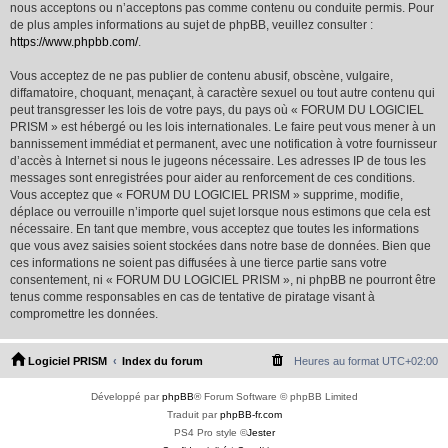
nous acceptons ou n’acceptons pas comme contenu ou conduite permis. Pour
de plus amples informations au sujet de phpBB, veuillez consulter :
https://www.phpbb.com/
.
Vous acceptez de ne pas publier de contenu abusif, obscène, vulgaire,
diffamatoire, choquant, menaçant, à caractère sexuel ou tout autre contenu qui
peut transgresser les lois de votre pays, du pays où « FORUM DU LOGICIEL
PRISM » est hébergé ou les lois internationales. Le faire peut vous mener à un
bannissement immédiat et permanent, avec une notification à votre fournisseur
d’accès à Internet si nous le jugeons nécessaire. Les adresses IP de tous les
messages sont enregistrées pour aider au renforcement de ces conditions.
Vous acceptez que « FORUM DU LOGICIEL PRISM » supprime, modifie,
déplace ou verrouille n’importe quel sujet lorsque nous estimons que cela est
nécessaire. En tant que membre, vous acceptez que toutes les informations
que vous avez saisies soient stockées dans notre base de données. Bien que
ces informations ne soient pas diffusées à une tierce partie sans votre
consentement, ni « FORUM DU LOGICIEL PRISM », ni phpBB ne pourront être
tenus comme responsables en cas de tentative de piratage visant à
compromettre les données.
Logiciel PRISM
Index du forum
Heures au format
UTC+02:00
Développé par
phpBB
® Forum Software © phpBB Limited
Traduit par
phpBB-fr.com
PS4 Pro style ©
Jester