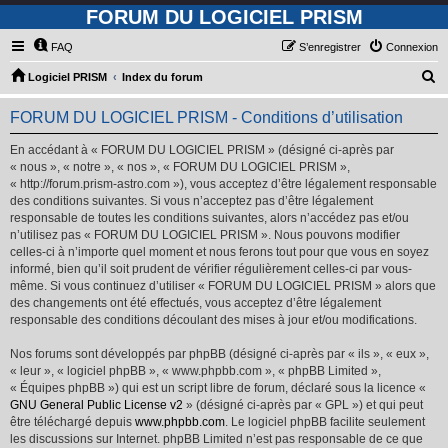
FORUM DU LOGICIEL PRISM
FAQ
S’enregistrer
Connexion
R
Logiciel PRISM
Index du forum
e
FORUM DU LOGICIEL PRISM - Conditions d’utilisation
c
h
En accédant à « FORUM DU LOGICIEL PRISM » (désigné ci-après par
« nous », « notre », « nos », « FORUM DU LOGICIEL PRISM »,
e
« http://forum.prism-astro.com »), vous acceptez d’être légalement responsable
r
des conditions suivantes. Si vous n’acceptez pas d’être légalement
responsable de toutes les conditions suivantes, alors n’accédez pas et/ou
c
n’utilisez pas « FORUM DU LOGICIEL PRISM ». Nous pouvons modifier
h
celles-ci à n’importe quel moment et nous ferons tout pour que vous en soyez
informé, bien qu’il soit prudent de vérifier régulièrement celles-ci par vous-
e
même. Si vous continuez d’utiliser « FORUM DU LOGICIEL PRISM » alors que
r
des changements ont été effectués, vous acceptez d’être légalement
responsable des conditions découlant des mises à jour et/ou modifications.
Nos forums sont développés par phpBB (désigné ci-après par « ils », « eux »,
« leur », « logiciel phpBB », « www.phpbb.com », « phpBB Limited »,
« Équipes phpBB ») qui est un script libre de forum, déclaré sous la licence «
GNU General Public License v2
» (désigné ci-après par « GPL ») et qui peut
être téléchargé depuis
www.phpbb.com
. Le logiciel phpBB facilite seulement
les discussions sur Internet. phpBB Limited n’est pas responsable de ce que