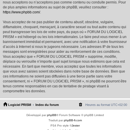
nous acceptons ou n’acceptons pas comme contenu ou conduite permis. Pour
de plus amples informations au sujet de phpBB, veuillez consulter :
https://www.phpbb.com/
.
Vous acceptez de ne pas publier de contenu abusif, obscène, vulgaire,
diffamatoire, choquant, menaçant, à caractère sexuel ou tout autre contenu qui
peut transgresser les lois de votre pays, du pays où « FORUM DU LOGICIEL
PRISM » est hébergé ou les lois internationales. Le faire peut vous mener à un
bannissement immédiat et permanent, avec une notification à votre fournisseur
d’accès à Internet si nous le jugeons nécessaire. Les adresses IP de tous les
messages sont enregistrées pour aider au renforcement de ces conditions.
Vous acceptez que « FORUM DU LOGICIEL PRISM » supprime, modifie,
déplace ou verrouille n’importe quel sujet lorsque nous estimons que cela est
nécessaire. En tant que membre, vous acceptez que toutes les informations
que vous avez saisies soient stockées dans notre base de données. Bien que
ces informations ne soient pas diffusées à une tierce partie sans votre
consentement, ni « FORUM DU LOGICIEL PRISM », ni phpBB ne pourront être
tenus comme responsables en cas de tentative de piratage visant à
compromettre les données.
Logiciel PRISM
Index du forum
Heures au format
UTC+02:00
Développé par
phpBB
® Forum Software © phpBB Limited
Traduit par
phpBB-fr.com
PS4 Pro style ©
Jester