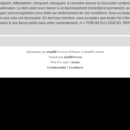
lgaire, diffamatoire, choquant, menaçant, à caractère sexuel ou tout autre contenu 
onales. Le faire peut vous mener à un bannissement immédiat et permanent, avec u
sages sont enregistrées pour aider au renforcement de ces conditions. Vous acc
ns que cela est nécessaire. En tant que membre, vous acceptez que toutes les info
ffusées à une tierce partie sans votre consentement, ni « FORUM DU LOGICIEL PR
.
Développé par
phpBB
® Forum Software © phpBB Limited
Traduit par
phpBB-fr.com
PS4 Pro style ©
Jester
Confidentialité
|
Conditions