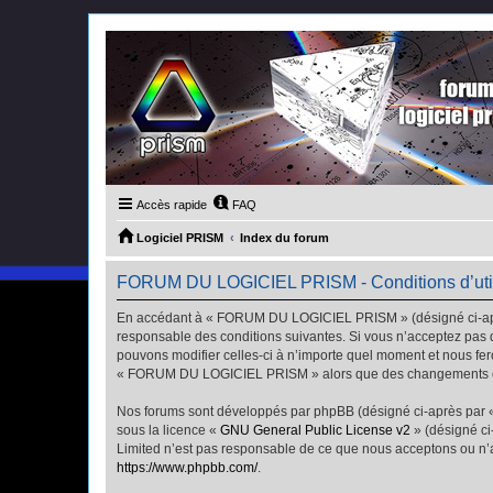
Accès rapide
FAQ
Logiciel PRISM
Index du forum
FORUM DU LOGICIEL PRISM - Conditions d’util
En accédant à « FORUM DU LOGICIEL PRISM » (désigné ci-après
responsable des conditions suivantes. Si vous n’acceptez pas
pouvons modifier celles-ci à n’importe quel moment et nous fero
« FORUM DU LOGICIEL PRISM » alors que des changements ont é
Nos forums sont développés par phpBB (désigné ci-après par « i
sous la licence «
GNU General Public License v2
» (désigné ci
Limited n’est pas responsable de ce que nous acceptons ou n’
https://www.phpbb.com/
.