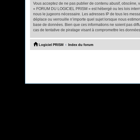
Vous acceptez de ne pas publier de contenu abusif, obscène, vu
« FORUM DU LOGICIEL PRISM » est hébergé ou les lois internati
nous le jugeons nécessaire. Les adresses IP de tous les mes
déplace ou verrouille n’importe quel sujet lorsque nous estimo
base de données. Bien que ces informations ne soient pas di
cas de tentative de piratage visant à compromettre les données
Logiciel PRISM
Index du forum