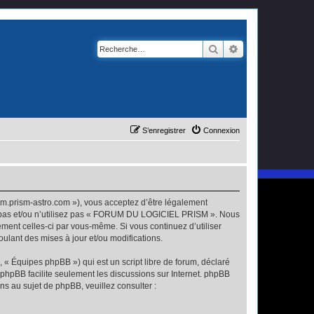
Rechercher
Recherche avanc
S’enregistrer
Connexion
.prism-astro.com »), vous acceptez d’être légalement
ez pas et/ou n’utilisez pas « FORUM DU LOGICIEL PRISM ». Nous
ement celles-ci par vous-même. Si vous continuez d’utiliser
ant des mises à jour et/ou modifications.
 « Équipes phpBB ») qui est un script libre de forum, déclaré
l phpBB facilite seulement les discussions sur Internet. phpBB
 au sujet de phpBB, veuillez consulter :