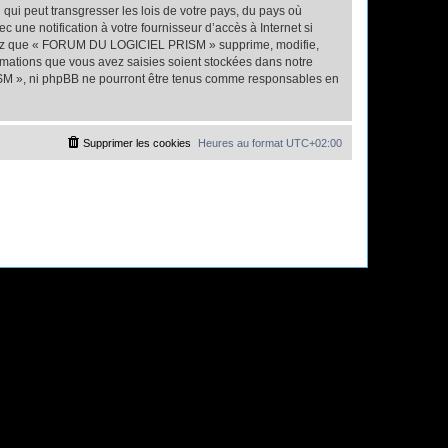
qui peut transgresser les lois de votre pays, du pays où
ne notification à votre fournisseur d’accès à Internet si
eptez que « FORUM DU LOGICIEL PRISM » supprime, modifie,
rmations que vous avez saisies soient stockées dans notre
ISM », ni phpBB ne pourront être tenus comme responsables en
Supprimer les cookies
Heures au format
UTC+02:00