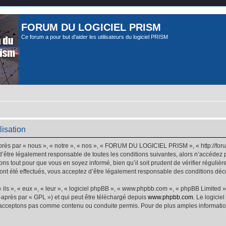
FORUM DU LOGICIEL PRISM
Ce forum a pour but d'aider les utilisateurs du logiciel PRISM
isation
 par « nous », « notre », « nos », « FORUM DU LOGICIEL PRISM », « http://forum
 d’être légalement responsable de toutes les conditions suivantes, alors n’accéd
ns tout pour que vous en soyez informé, bien qu’il soit prudent de vérifier régulièr
té effectués, vous acceptez d’être légalement responsable des conditions découl
ls », « eux », « leur », « logiciel phpBB », « www.phpbb.com », « phpBB Limited »,
-après par « GPL ») et qui peut être téléchargé depuis
www.phpbb.com
. Le logicie
acceptons pas comme contenu ou conduite permis. Pour de plus amples informations