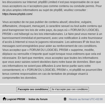
les discussions sur Internet. phpBB Limited n’est pas responsable de ce que
nous acceptons ou n’acceptons pas comme contenu ou conduite permis. Pour
de plus amples informations au sujet de phpBB, veuillez consulter :
https://www.phpbb.com/
.
Vous acceptez de ne pas publier de contenu abusif, obscène, vulgaire,
diffamatoire, choquant, menaçant, à caractère sexuel ou tout autre contenu qui
peut transgresser les lois de votre pays, du pays où « FORUM DU LOGICIEL
PRISM » est hébergé ou les lois internationales. Le faire peut vous mener à un
bannissement immédiat et permanent, avec une notification à votre fournisseur
d’accès à Internet si nous le jugeons nécessaire. Les adresses IP de tous les
messages sont enregistrées pour aider au renforcement de ces conditions.
Vous acceptez que « FORUM DU LOGICIEL PRISM » supprime, modifie,
déplace ou verrouille n’importe quel sujet lorsque nous estimons que cela est
nécessaire. En tant que membre, vous acceptez que toutes les informations
que vous avez saisies soient stockées dans notre base de données. Bien que
ces informations ne soient pas diffusées à une tierce partie sans votre
consentement, ni « FORUM DU LOGICIEL PRISM », ni phpBB ne pourront être
tenus comme responsables en cas de tentative de piratage visant à
compromettre les données.
Logiciel PRISM
Index du forum
Heures au format
UTC+02:00