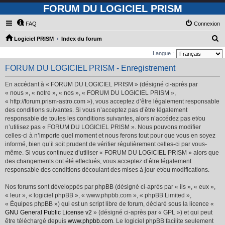
FORUM DU LOGICIEL PRISM
FAQ
Connexion
R
Logiciel PRISM
Index du forum
e
Langue :
c
FORUM DU LOGICIEL PRISM - Enregistrement
h
En accédant à « FORUM DU LOGICIEL PRISM » (désigné ci-après par
e
« nous », « notre », « nos », « FORUM DU LOGICIEL PRISM »,
r
« http://forum.prism-astro.com »), vous acceptez d’être légalement responsable
des conditions suivantes. Si vous n’acceptez pas d’être légalement
c
responsable de toutes les conditions suivantes, alors n’accédez pas et/ou
h
n’utilisez pas « FORUM DU LOGICIEL PRISM ». Nous pouvons modifier
e
celles-ci à n’importe quel moment et nous ferons tout pour que vous en soyez
informé, bien qu’il soit prudent de vérifier régulièrement celles-ci par vous-
r
même. Si vous continuez d’utiliser « FORUM DU LOGICIEL PRISM » alors que
des changements ont été effectués, vous acceptez d’être légalement
responsable des conditions découlant des mises à jour et/ou modifications.
Nos forums sont développés par phpBB (désigné ci-après par « ils », « eux »,
« leur », « logiciel phpBB », « www.phpbb.com », « phpBB Limited »,
« Équipes phpBB ») qui est un script libre de forum, déclaré sous la licence «
GNU General Public License v2
» (désigné ci-après par « GPL ») et qui peut
être téléchargé depuis
www.phpbb.com
. Le logiciel phpBB facilite seulement