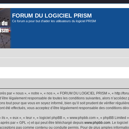
FORUM DU LOGICIEL PRISM
Ce forum a pour but d'aider les utilisateurs du logiciel PRISM
 par « nous », « notre », « nos », « FORUM DU LOGICIEL PRISM », « http://forum
 d’être légalement responsable de toutes les conditions suivantes, alors n’accéd
ns tout pour que vous en soyez informé, bien qu’il soit prudent de vérifier régulièr
té effectués, vous acceptez d’être légalement responsable des conditions découl
ls », « eux », « leur », « logiciel phpBB », « www.phpbb.com », « phpBB Limited »,
-après par « GPL ») et qui peut être téléchargé depuis
www.phpbb.com
. Le logicie
acceptons pas comme contenu ou conduite permis. Pour de plus amples informations