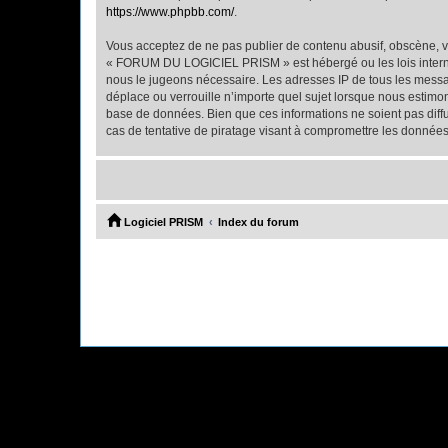
https://www.phpbb.com/
.
Vous acceptez de ne pas publier de contenu abusif, obscène, vu
« FORUM DU LOGICIEL PRISM » est hébergé ou les lois internati
nous le jugeons nécessaire. Les adresses IP de tous les mes
déplace ou verrouille n’importe quel sujet lorsque nous estimo
base de données. Bien que ces informations ne soient pas di
cas de tentative de piratage visant à compromettre les données
Logiciel PRISM
Index du forum