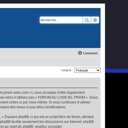
Rechercher
Recherche avanc
Connexion
Langue :
.prism-astro.com »), vous acceptez d’être légalement
ez pas et/ou n’utilisez pas « FORUM DU LOGICIEL PRISM ». Nous
ement celles-ci par vous-même. Si vous continuez d’utiliser
ant des mises à jour et/ou modifications.
 « Équipes phpBB ») qui est un script libre de forum, déclaré
l phpBB facilite seulement les discussions sur Internet. phpBB
 au sujet de phpBB, veuillez consulter :