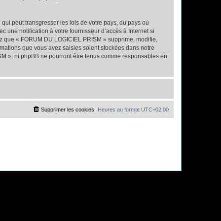
qui peut transgresser les lois de votre pays, du pays où
ne notification à votre fournisseur d’accès à Internet si
eptez que « FORUM DU LOGICIEL PRISM » supprime, modifie,
rmations que vous avez saisies soient stockées dans notre
ISM », ni phpBB ne pourront être tenus comme responsables en
Supprimer les cookies
Heures au format
UTC+02:00