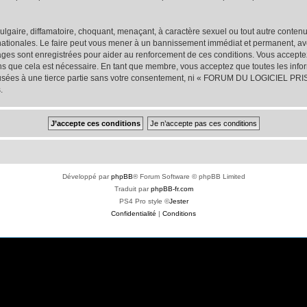
lgaire, diffamatoire, choquant, menaçant, à caractère sexuel ou tout autre contenu 
onales. Le faire peut vous mener à un bannissement immédiat et permanent, avec u
sages sont enregistrées pour aider au renforcement de ces conditions. Vous acc
ns que cela est nécessaire. En tant que membre, vous acceptez que toutes les info
ffusées à une tierce partie sans votre consentement, ni « FORUM DU LOGICIEL PR
.
Développé par
phpBB
® Forum Software © phpBB Limited
Traduit par
phpBB-fr.com
PS4 Pro style ©
Jester
Confidentialité
|
Conditions