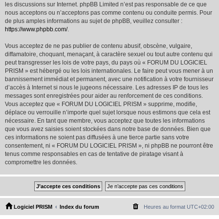
les discussions sur Internet. phpBB Limited n’est pas responsable de ce que
nous acceptons ou n’acceptons pas comme contenu ou conduite permis. Pour
de plus amples informations au sujet de phpBB, veuillez consulter :
https://www.phpbb.com/
.
Vous acceptez de ne pas publier de contenu abusif, obscène, vulgaire,
diffamatoire, choquant, menaçant, à caractère sexuel ou tout autre contenu qui
peut transgresser les lois de votre pays, du pays où « FORUM DU LOGICIEL
PRISM » est hébergé ou les lois internationales. Le faire peut vous mener à un
bannissement immédiat et permanent, avec une notification à votre fournisseur
d’accès à Internet si nous le jugeons nécessaire. Les adresses IP de tous les
messages sont enregistrées pour aider au renforcement de ces conditions.
Vous acceptez que « FORUM DU LOGICIEL PRISM » supprime, modifie,
déplace ou verrouille n’importe quel sujet lorsque nous estimons que cela est
nécessaire. En tant que membre, vous acceptez que toutes les informations
que vous avez saisies soient stockées dans notre base de données. Bien que
ces informations ne soient pas diffusées à une tierce partie sans votre
consentement, ni « FORUM DU LOGICIEL PRISM », ni phpBB ne pourront être
tenus comme responsables en cas de tentative de piratage visant à
compromettre les données.
Logiciel PRISM
Index du forum
Heures au format
UTC+02:00