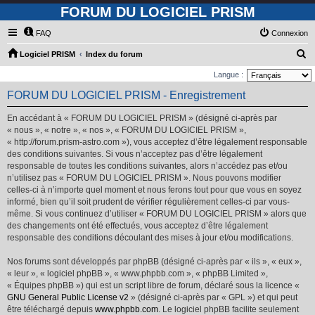
FORUM DU LOGICIEL PRISM
FAQ
Connexion
R
Logiciel PRISM
Index du forum
e
Langue :
c
FORUM DU LOGICIEL PRISM - Enregistrement
h
En accédant à « FORUM DU LOGICIEL PRISM » (désigné ci-après par
e
« nous », « notre », « nos », « FORUM DU LOGICIEL PRISM »,
r
« http://forum.prism-astro.com »), vous acceptez d’être légalement responsable
des conditions suivantes. Si vous n’acceptez pas d’être légalement
c
responsable de toutes les conditions suivantes, alors n’accédez pas et/ou
h
n’utilisez pas « FORUM DU LOGICIEL PRISM ». Nous pouvons modifier
e
celles-ci à n’importe quel moment et nous ferons tout pour que vous en soyez
informé, bien qu’il soit prudent de vérifier régulièrement celles-ci par vous-
r
même. Si vous continuez d’utiliser « FORUM DU LOGICIEL PRISM » alors que
des changements ont été effectués, vous acceptez d’être légalement
responsable des conditions découlant des mises à jour et/ou modifications.
Nos forums sont développés par phpBB (désigné ci-après par « ils », « eux »,
« leur », « logiciel phpBB », « www.phpbb.com », « phpBB Limited »,
« Équipes phpBB ») qui est un script libre de forum, déclaré sous la licence «
GNU General Public License v2
» (désigné ci-après par « GPL ») et qui peut
être téléchargé depuis
www.phpbb.com
. Le logiciel phpBB facilite seulement