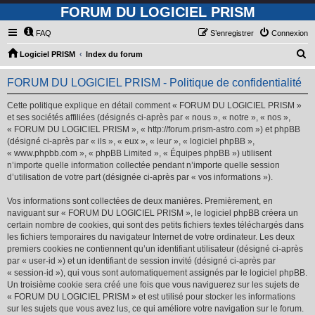
FORUM DU LOGICIEL PRISM
FAQ
S’enregistrer
Connexion
R
Logiciel PRISM
Index du forum
e
FORUM DU LOGICIEL PRISM - Politique de confidentialité
c
h
Cette politique explique en détail comment « FORUM DU LOGICIEL PRISM »
et ses sociétés affiliées (désignés ci-après par « nous », « notre », « nos »,
e
« FORUM DU LOGICIEL PRISM », « http://forum.prism-astro.com ») et phpBB
r
(désigné ci-après par « ils », « eux », « leur », « logiciel phpBB »,
« www.phpbb.com », « phpBB Limited », « Équipes phpBB ») utilisent
c
n’importe quelle information collectée pendant n’importe quelle session
h
d’utilisation de votre part (désignée ci-après par « vos informations »).
e
Vos informations sont collectées de deux manières. Premièrement, en
r
naviguant sur « FORUM DU LOGICIEL PRISM », le logiciel phpBB créera un
certain nombre de cookies, qui sont des petits fichiers textes téléchargés dans
les fichiers temporaires du navigateur Internet de votre ordinateur. Les deux
premiers cookies ne contiennent qu’un identifiant utilisateur (désigné ci-après
par « user-id ») et un identifiant de session invité (désigné ci-après par
« session-id »), qui vous sont automatiquement assignés par le logiciel phpBB.
Un troisième cookie sera créé une fois que vous naviguerez sur les sujets de
« FORUM DU LOGICIEL PRISM » et est utilisé pour stocker les informations
sur les sujets que vous avez lus, ce qui améliore votre navigation sur le forum.