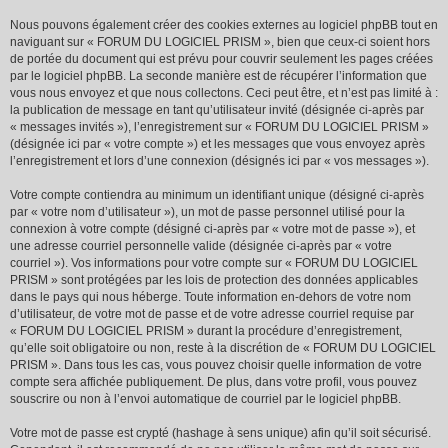
Nous pouvons également créer des cookies externes au logiciel phpBB tout en
naviguant sur « FORUM DU LOGICIEL PRISM », bien que ceux-ci soient hors
de portée du document qui est prévu pour couvrir seulement les pages créées
par le logiciel phpBB. La seconde manière est de récupérer l’information que
vous nous envoyez et que nous collectons. Ceci peut être, et n’est pas limité à :
la publication de message en tant qu’utilisateur invité (désignée ci-après par
« messages invités »), l’enregistrement sur « FORUM DU LOGICIEL PRISM »
(désignée ici par « votre compte ») et les messages que vous envoyez après
l’enregistrement et lors d’une connexion (désignés ici par « vos messages »).
Votre compte contiendra au minimum un identifiant unique (désigné ci-après
par « votre nom d’utilisateur »), un mot de passe personnel utilisé pour la
connexion à votre compte (désigné ci-après par « votre mot de passe »), et
une adresse courriel personnelle valide (désignée ci-après par « votre
courriel »). Vos informations pour votre compte sur « FORUM DU LOGICIEL
PRISM » sont protégées par les lois de protection des données applicables
dans le pays qui nous héberge. Toute information en-dehors de votre nom
d’utilisateur, de votre mot de passe et de votre adresse courriel requise par
« FORUM DU LOGICIEL PRISM » durant la procédure d’enregistrement,
qu’elle soit obligatoire ou non, reste à la discrétion de « FORUM DU LOGICIEL
PRISM ». Dans tous les cas, vous pouvez choisir quelle information de votre
compte sera affichée publiquement. De plus, dans votre profil, vous pouvez
souscrire ou non à l’envoi automatique de courriel par le logiciel phpBB.
Votre mot de passe est crypté (hashage à sens unique) afin qu’il soit sécurisé.