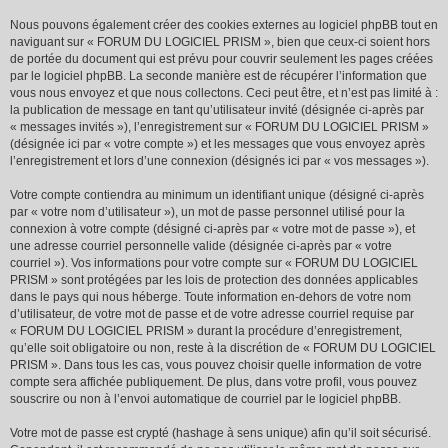
Nous pouvons également créer des cookies externes au logiciel phpBB tout en
naviguant sur « FORUM DU LOGICIEL PRISM », bien que ceux-ci soient hors
de portée du document qui est prévu pour couvrir seulement les pages créées
par le logiciel phpBB. La seconde manière est de récupérer l’information que
vous nous envoyez et que nous collectons. Ceci peut être, et n’est pas limité à :
la publication de message en tant qu’utilisateur invité (désignée ci-après par
« messages invités »), l’enregistrement sur « FORUM DU LOGICIEL PRISM »
(désignée ici par « votre compte ») et les messages que vous envoyez après
l’enregistrement et lors d’une connexion (désignés ici par « vos messages »).
Votre compte contiendra au minimum un identifiant unique (désigné ci-après
par « votre nom d’utilisateur »), un mot de passe personnel utilisé pour la
connexion à votre compte (désigné ci-après par « votre mot de passe »), et
une adresse courriel personnelle valide (désignée ci-après par « votre
courriel »). Vos informations pour votre compte sur « FORUM DU LOGICIEL
PRISM » sont protégées par les lois de protection des données applicables
dans le pays qui nous héberge. Toute information en-dehors de votre nom
d’utilisateur, de votre mot de passe et de votre adresse courriel requise par
« FORUM DU LOGICIEL PRISM » durant la procédure d’enregistrement,
qu’elle soit obligatoire ou non, reste à la discrétion de « FORUM DU LOGICIEL
PRISM ». Dans tous les cas, vous pouvez choisir quelle information de votre
compte sera affichée publiquement. De plus, dans votre profil, vous pouvez
souscrire ou non à l’envoi automatique de courriel par le logiciel phpBB.
Votre mot de passe est crypté (hashage à sens unique) afin qu’il soit sécurisé.