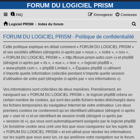
FORUM DU LOGICIEL PRISM
FAQ
S’enregistrer
Connexion
R
Logiciel PRISM
Index du forum
e
FORUM DU LOGICIEL PRISM - Politique de confidentialité
c
h
Cette politique explique en détail comment « FORUM DU LOGICIEL PRISM »
et ses sociétés affiliées (désignés ci-après par « nous », « notre », « nos »,
e
« FORUM DU LOGICIEL PRISM », « http://forum.prism-astro.com ») et phpBB
r
(désigné ci-après par « ils », « eux », « leur », « logiciel phpBB »,
« www.phpbb.com », « phpBB Limited », « Équipes phpBB ») utilisent
c
n’importe quelle information collectée pendant n’importe quelle session
h
d’utilisation de votre part (désignée ci-après par « vos informations »).
e
Vos informations sont collectées de deux manières. Premièrement, en
r
naviguant sur « FORUM DU LOGICIEL PRISM », le logiciel phpBB créera un
certain nombre de cookies, qui sont des petits fichiers textes téléchargés dans
les fichiers temporaires du navigateur Internet de votre ordinateur. Les deux
premiers cookies ne contiennent qu’un identifiant utilisateur (désigné ci-après
par « user-id ») et un identifiant de session invité (désigné ci-après par
« session-id »), qui vous sont automatiquement assignés par le logiciel phpBB.
Un troisième cookie sera créé une fois que vous naviguerez sur les sujets de
« FORUM DU LOGICIEL PRISM » et est utilisé pour stocker les informations
sur les sujets que vous avez lus, ce qui améliore votre navigation sur le forum.