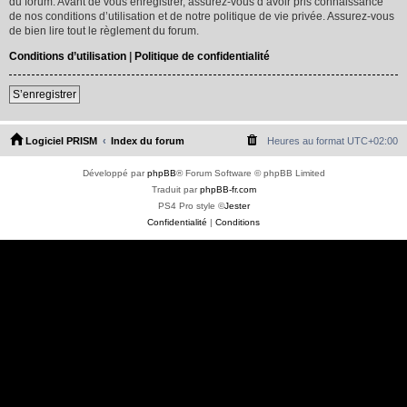
du forum. Avant de vous enregistrer, assurez-vous d’avoir pris connaissance
de nos conditions d’utilisation et de notre politique de vie privée. Assurez-vous
de bien lire tout le règlement du forum.
Conditions d’utilisation
|
Politique de confidentialité
S’enregistrer
Logiciel PRISM
Index du forum
Heures au format
UTC+02:00
Développé par
phpBB
® Forum Software © phpBB Limited
Traduit par
phpBB-fr.com
PS4 Pro style ©
Jester
Confidentialité
|
Conditions