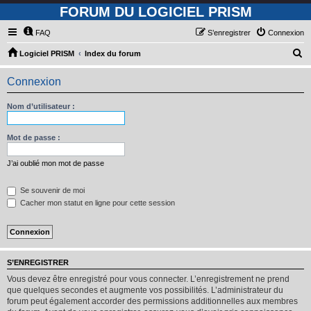
FORUM DU LOGICIEL PRISM
FAQ
S’enregistrer
Connexion
R
Logiciel PRISM
Index du forum
e
Connexion
c
h
Nom d’utilisateur :
e
r
Mot de passe :
c
J’ai oublié mon mot de passe
h
e
Se souvenir de moi
Cacher mon statut en ligne pour cette session
r
S’ENREGISTRER
Vous devez être enregistré pour vous connecter. L’enregistrement ne prend
que quelques secondes et augmente vos possibilités. L’administrateur du
forum peut également accorder des permissions additionnelles aux membres