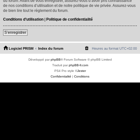
du forum. Avant de vous enregistrer, assurez-vous d’avoir pris connaissance
de nos conditions d’utilisation et de notre politique de vie privée. Assurez-vous
de bien lire tout le règlement du forum.
Conditions d’utilisation
|
Politique de confidentialité
S’enregistrer
Logiciel PRISM
Index du forum
Heures au format
UTC+02:00
Développé par
phpBB
® Forum Software © phpBB Limited
Traduit par
phpBB-fr.com
PS4 Pro style ©
Jester
Confidentialité
|
Conditions