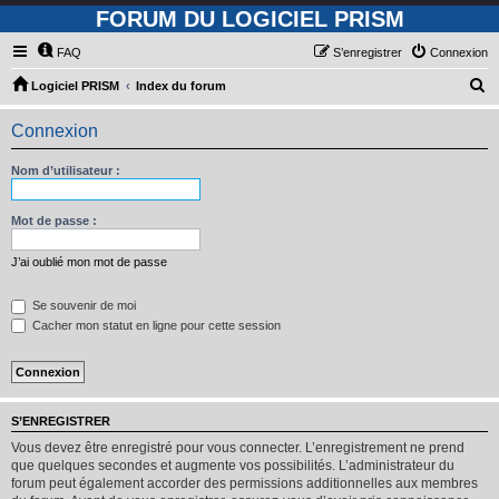
FORUM DU LOGICIEL PRISM
FAQ
S’enregistrer
Connexion
R
Logiciel PRISM
Index du forum
e
Connexion
c
h
Nom d’utilisateur :
e
r
Mot de passe :
c
J’ai oublié mon mot de passe
h
e
Se souvenir de moi
Cacher mon statut en ligne pour cette session
r
S’ENREGISTRER
Vous devez être enregistré pour vous connecter. L’enregistrement ne prend
que quelques secondes et augmente vos possibilités. L’administrateur du
forum peut également accorder des permissions additionnelles aux membres