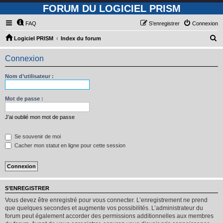
FORUM DU LOGICIEL PRISM
FAQ
S’enregistrer
Connexion
R
Logiciel PRISM
Index du forum
e
Connexion
c
h
Nom d’utilisateur :
e
r
Mot de passe :
c
J’ai oublié mon mot de passe
h
e
Se souvenir de moi
Cacher mon statut en ligne pour cette session
r
S’ENREGISTRER
Vous devez être enregistré pour vous connecter. L’enregistrement ne prend
que quelques secondes et augmente vos possibilités. L’administrateur du
forum peut également accorder des permissions additionnelles aux membres