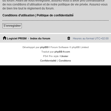
du forum. Avant de vous enregistrer, assurez-vous d’avoir pris connaissance
de nos conditions d’utilisation et de notre politique de vie privée. Assurez-vous
de bien lire tout le règlement du forum.
Conditions d’utilisation
|
Politique de confidentialité
S’enregistrer
Logiciel PRISM
Index du forum
Heures au format
UTC+02:00
Développé par
phpBB
® Forum Software © phpBB Limited
Traduit par
phpBB-fr.com
PS4 Pro style ©
Jester
Confidentialité
|
Conditions