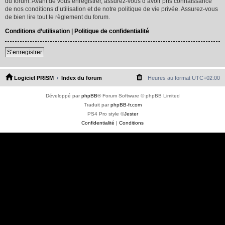
du forum. Avant de vous enregistrer, assurez-vous d’avoir pris connaissance
de nos conditions d’utilisation et de notre politique de vie privée. Assurez-vous
de bien lire tout le règlement du forum.
Conditions d’utilisation
|
Politique de confidentialité
S’enregistrer
Logiciel PRISM
Index du forum
Heures au format
UTC+02:00
Développé par
phpBB
® Forum Software © phpBB Limited
Traduit par
phpBB-fr.com
PS4 Pro style ©
Jester
Confidentialité
|
Conditions