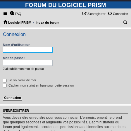
FORUM DU LOGICIEL PRISM
FAQ
S’enregistrer
Connexion
R
Logiciel PRISM
Index du forum
e
Connexion
c
h
Nom d’utilisateur :
e
r
Mot de passe :
c
J’ai oublié mon mot de passe
h
e
Se souvenir de moi
Cacher mon statut en ligne pour cette session
r
S’ENREGISTRER
Vous devez être enregistré pour vous connecter. L’enregistrement ne prend
que quelques secondes et augmente vos possibilités. L’administrateur du
forum peut également accorder des permissions additionnelles aux membres