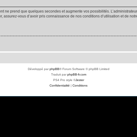
ment ne prend que quelques secondes et augmente vos possibilités. L’administrate
 assurez-vous d’avoir pris connaissance de nos conditions d’utilisation et de notre 
Développé par
phpBB
® Forum Software © phpBB Limited
Traduit par
phpBB-fr.com
PS4 Pro style ©
Jester
Confidentialité
|
Conditions