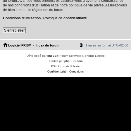
du forum. Avant de vous enregistrer, assurez-vous d’avoir pris connaissance
de nos conditions d’utilisation et de notre politique de vie privée. Assurez-vous
de bien lire tout le règlement du forum.
Conditions d’utilisation
|
Politique de confidentialité
S’enregistrer
Logiciel PRISM
Index du forum
Heures au format
UTC+02:00
Développé par
phpBB
® Forum Software © phpBB Limited
Traduit par
phpBB-fr.com
PS4 Pro style ©
Jester
Confidentialité
|
Conditions