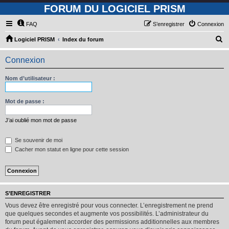
FORUM DU LOGICIEL PRISM
FAQ
S’enregistrer
Connexion
R
Logiciel PRISM
Index du forum
e
Connexion
c
h
Nom d’utilisateur :
e
r
Mot de passe :
c
J’ai oublié mon mot de passe
h
e
Se souvenir de moi
Cacher mon statut en ligne pour cette session
r
S’ENREGISTRER
Vous devez être enregistré pour vous connecter. L’enregistrement ne prend
que quelques secondes et augmente vos possibilités. L’administrateur du
forum peut également accorder des permissions additionnelles aux membres