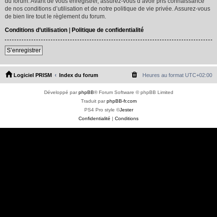
du forum. Avant de vous enregistrer, assurez-vous d’avoir pris connaissance
de nos conditions d’utilisation et de notre politique de vie privée. Assurez-vous
de bien lire tout le règlement du forum.
Conditions d’utilisation
|
Politique de confidentialité
S’enregistrer
Logiciel PRISM
Index du forum
Heures au format
UTC+02:00
Développé par
phpBB
® Forum Software © phpBB Limited
Traduit par
phpBB-fr.com
PS4 Pro style ©
Jester
Confidentialité
|
Conditions