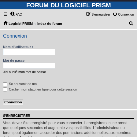
FORUM DU LOGICIEL PRISM
FAQ
S’enregistrer
Connexion
R
Logiciel PRISM
Index du forum
e
Connexion
c
h
Nom d’utilisateur :
e
r
Mot de passe :
c
J’ai oublié mon mot de passe
h
e
Se souvenir de moi
Cacher mon statut en ligne pour cette session
r
S’ENREGISTRER
Vous devez être enregistré pour vous connecter. L’enregistrement ne prend
que quelques secondes et augmente vos possibilités. L’administrateur du
forum peut également accorder des permissions additionnelles aux membres