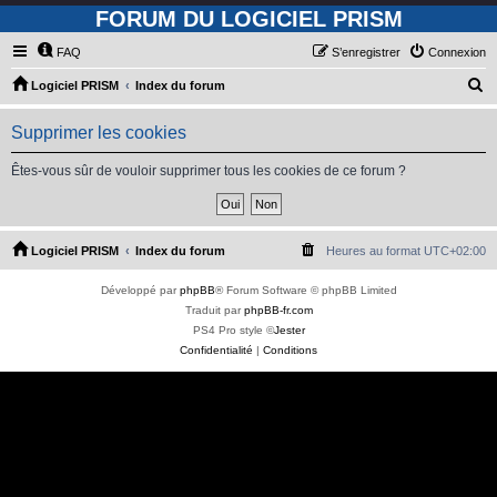
FORUM DU LOGICIEL PRISM
FAQ
S’enregistrer
Connexion
R
Logiciel PRISM
Index du forum
e
Supprimer les cookies
c
h
Êtes-vous sûr de vouloir supprimer tous les cookies de ce forum ?
e
r
c
Logiciel PRISM
Index du forum
Heures au format
UTC+02:00
h
Développé par
phpBB
® Forum Software © phpBB Limited
e
Traduit par
phpBB-fr.com
r
PS4 Pro style ©
Jester
Confidentialité
|
Conditions