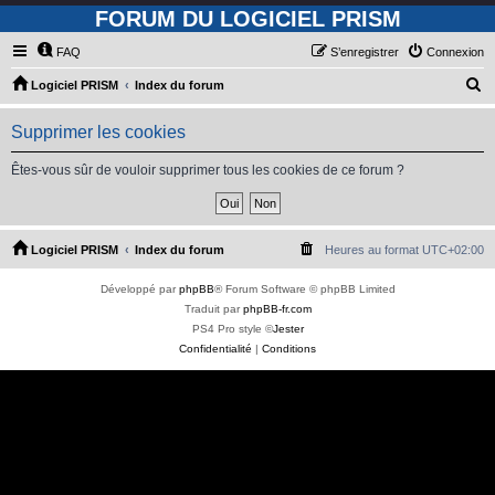
FORUM DU LOGICIEL PRISM
FAQ
S’enregistrer
Connexion
R
Logiciel PRISM
Index du forum
e
Supprimer les cookies
c
h
Êtes-vous sûr de vouloir supprimer tous les cookies de ce forum ?
e
r
c
Logiciel PRISM
Index du forum
Heures au format
UTC+02:00
h
Développé par
phpBB
® Forum Software © phpBB Limited
e
Traduit par
phpBB-fr.com
r
PS4 Pro style ©
Jester
Confidentialité
|
Conditions