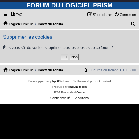
FORUM DU LOGICIEL PRISM
FAQ
S’enregistrer
Connexion
R
Logiciel PRISM
Index du forum
e
Supprimer les cookies
c
h
Êtes-vous sûr de vouloir supprimer tous les cookies de ce forum ?
e
r
c
Logiciel PRISM
Index du forum
Heures au format
UTC+02:00
h
Développé par
phpBB
® Forum Software © phpBB Limited
e
Traduit par
phpBB-fr.com
r
PS4 Pro style ©
Jester
Confidentialité
|
Conditions