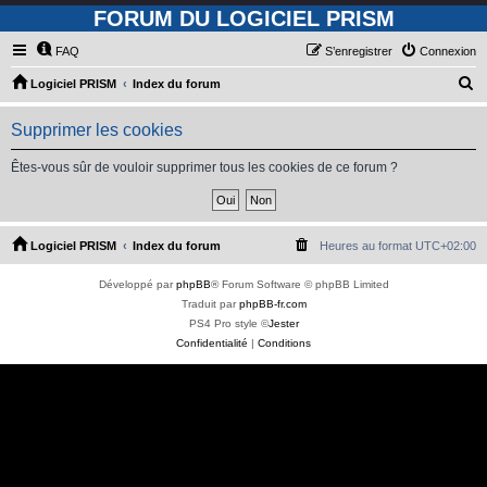
FORUM DU LOGICIEL PRISM
FAQ
S’enregistrer
Connexion
R
Logiciel PRISM
Index du forum
e
Supprimer les cookies
c
h
Êtes-vous sûr de vouloir supprimer tous les cookies de ce forum ?
e
r
c
Logiciel PRISM
Index du forum
Heures au format
UTC+02:00
h
Développé par
phpBB
® Forum Software © phpBB Limited
e
Traduit par
phpBB-fr.com
r
PS4 Pro style ©
Jester
Confidentialité
|
Conditions