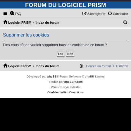
FORUM DU LOGICIEL PRISM
FAQ
S’enregistrer
Connexion
R
Logiciel PRISM
Index du forum
e
Supprimer les cookies
c
h
Êtes-vous sûr de vouloir supprimer tous les cookies de ce forum ?
e
r
c
Logiciel PRISM
Index du forum
Heures au format
UTC+02:00
h
Développé par
phpBB
® Forum Software © phpBB Limited
e
Traduit par
phpBB-fr.com
r
PS4 Pro style ©
Jester
Confidentialité
|
Conditions