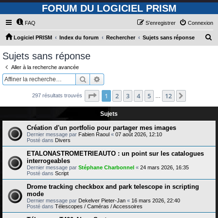
FORUM DU LOGICIEL PRISM
FAQ
S’enregistrer
Connexion
R
Logiciel PRISM
Index du forum
Rechercher
Sujets sans réponse
e
Sujets sans réponse
c
Aller à la recherche avancée
h
Rechercher
Recherche avancée
e
Page
1
sur
12
1
2
3
4
5
12
Suivante
297 résultats trouvés
r
…
c
Sujets
h
Création d'un portfolio pour partager mes images
e
Dernier message par
Fabien Raoul
«
07 août 2026, 12:10
Posté dans
Divers
r
ETALONASTROMETRIEAUTO : un point sur les catalogues
interrogeables
Dernier message par
Stéphane Charbonnel
«
24 mars 2026, 16:35
Posté dans
Script
Drome tracking checkbox and park telescope in scripting
mode
Dernier message par
Dekelver Pieter-Jan
«
16 mars 2026, 22:40
Posté dans
Télescopes / Caméras / Accessoires