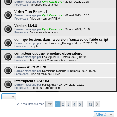
Dernier message par
Cyril Cavadore
«
22 juil. 2023, 21:20
Posté dans
Annonces mises à jour
Video Tuto Prism v11
Dernier message par
Cyril Cavadore
«
07 mai 2023, 15:20
Posté dans
Prise en main de PRiSM
Version 11.4.8
Dernier message par
Cyril Cavadore
«
22 avr. 2023, 01:10
Posté dans
Annonces mises à jour
qq imperfections dans la version francaise de l'aide script
Dernier message par
Jean-Francois_Koenig
«
04 avr. 2022, 10:30
Posté dans
Scripts
contacteur optique fermeture observatoire
Dernier message par
Eric Viguier
«
27 mars 2022, 19:39
Posté dans
Télescopes / Caméras / Accessoires
Drivers ASCOM IPX
Dernier message par
Dominique Maiolino
«
10 mars 2022, 15:25
Posté dans
Prise en main de PRiSM
Interrupteurs ASCOM
Dernier message par
patrick ditz
«
27 févr. 2022, 12:10
Posté dans
Requêtes d'amélioration
Page
1
sur
12
1
2
3
4
5
12
Suivante
297 résultats trouvés
…
Aller à