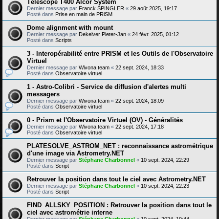
Télescope T400 Alcor System
Dernier message par
Franck SPINGLER
«
29 août 2025, 19:17
Posté dans
Prise en main de PRiSM
Dome alignment with mount
Dernier message par
Dekelver Pieter-Jan
«
24 févr. 2025, 01:12
Posté dans
Scripts
3 - Interopérabilité entre PRISM et les Outils de l'Observatoire
Virtuel
Dernier message par
Wivona team
«
22 sept. 2024, 18:33
Posté dans
Observatoire virtuel
1 - Astro-Colibri - Service de diffusion d'alertes multi
messagers
Dernier message par
Wivona team
«
22 sept. 2024, 18:09
Posté dans
Observatoire virtuel
0 - Prism et l'Observatoire Virtuel (OV) - Généralités
Dernier message par
Wivona team
«
22 sept. 2024, 17:18
Posté dans
Observatoire virtuel
PLATESOLVE_ASTROM_NET : reconnaissance astrométrique
d'une image via Astrometry.NET
Dernier message par
Stéphane Charbonnel
«
10 sept. 2024, 22:29
Posté dans
Script
Retrouver la position dans tout le ciel avec Astrometry.NET
Dernier message par
Stéphane Charbonnel
«
10 sept. 2024, 22:23
Posté dans
Script
FIND_ALLSKY_POSITION : Retrouver la position dans tout le
ciel avec astrométrie interne
Dernier message par
Stéphane Charbonnel
«
10 sept. 2024, 19:44