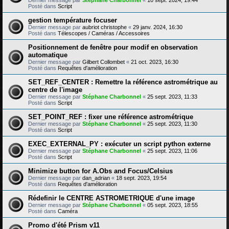
Posté dans
Script
gestion température focuser
Dernier message par
aubriot christophe
«
29 janv. 2024, 16:30
Posté dans
Télescopes / Caméras / Accessoires
Positionnement de fenêtre pour modif en observation
automatique
Dernier message par
Gilbert Collombet
«
21 oct. 2023, 16:30
Posté dans
Requêtes d'amélioration
SET_REF_CENTER : Remettre la référence astrométrique au
centre de l'image
Dernier message par
Stéphane Charbonnel
«
25 sept. 2023, 11:33
Posté dans
Script
SET_POINT_REF : fixer une référence astrométrique
Dernier message par
Stéphane Charbonnel
«
25 sept. 2023, 11:30
Posté dans
Script
EXEC_EXTERNAL_PY : exécuter un script python externe
Dernier message par
Stéphane Charbonnel
«
25 sept. 2023, 11:06
Posté dans
Script
Minimize button for A.Obs and Focus/Celsius
Dernier message par
dan_adrian
«
18 sept. 2023, 19:54
Posté dans
Requêtes d'amélioration
Rédefinir le CENTRE ASTROMETRIQUE d'une image
Dernier message par
Stéphane Charbonnel
«
05 sept. 2023, 18:55
Posté dans
Caméra
Promo d'été Prism v11