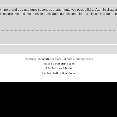
ment ne prend que quelques secondes et augmente vos possibilités. L’administrate
 assurez-vous d’avoir pris connaissance de nos conditions d’utilisation et de notre 
Développé par
phpBB
® Forum Software © phpBB Limited
Traduit par
phpBB-fr.com
PS4 Pro style ©
Jester
Confidentialité
|
Conditions