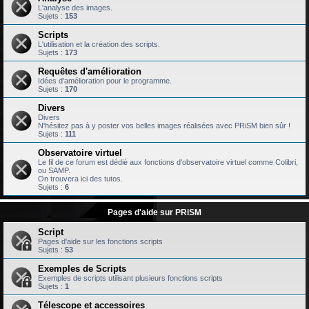
L'analyse des images.
Sujets :
153
Scripts
L'utilisation et la création des scripts.
Sujets :
173
Requêtes d'amélioration
Idées d'amélioration pour le programme.
Sujets :
170
Divers
Divers
N'hésitez pas à y poster vos belles images réalisées avec PRiSM bien sûr !
Sujets :
111
Observatoire virtuel
Le fil de ce forum est dédié aux fonctions d'observatoire virtuel comme Colibri,
ou SAMP.
On trouvera ici des tutos.
Sujets :
6
Pages d'aide sur PRiSM
Script
Pages d'aide sur les fonctions scripts
Sujets :
53
Exemples de Scripts
Exemples de scripts utilisant plusieurs fonctions scripts
Sujets :
1
Télescope et accessoires