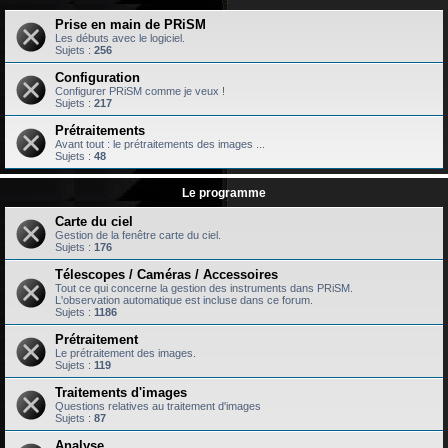
Prise en main de PRiSM
Les débuts avec le logiciel.
Sujets :
256
Configuration
Configurer PRiSM comme je veux !
Sujets :
217
Prétraitements
Avant tout : le prétraitements des images ...
Sujets :
48
Le programme
Carte du ciel
Gestion de la fenêtre carte du ciel.
Sujets :
176
Télescopes / Caméras / Accessoires
Tout ce qui concerne la gestion des instruments dans PRiSM.
L'observation automatique est incluse dans ce forum.
Sujets :
1186
Prétraitement
Le prétraitement des images.
Sujets :
119
Traitements d'images
Questions relatives au traitement d'images
Sujets :
87
Analyse