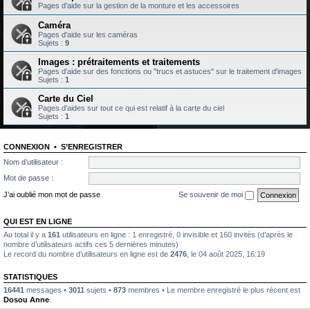
Pages d'aide sur la gestion de la monture et les accessoires
Caméra
Pages d'aide sur les caméras
Sujets :
9
Images : prétraitements et traitements
Pages d'aide sur des fonctions ou "trucs et astuces" sur le traitement d'images
Sujets :
1
Carte du Ciel
Pages d'aides sur tout ce qui est relatif à la carte du ciel
Sujets :
1
CONNEXION
•
S’ENREGISTRER
Nom d’utilisateur :
Mot de passe :
J’ai oublié mon mot de passe
Se souvenir de moi
QUI EST EN LIGNE
Au total il y a
161
utilisateurs en ligne : 1 enregistré, 0 invisible et 160 invités (d’après le
nombre d’utilisateurs actifs ces 5 dernières minutes)
Le record du nombre d’utilisateurs en ligne est de
2476
, le 04 août 2025, 16:19
STATISTIQUES
16441
messages •
3011
sujets •
873
membres • Le membre enregistré le plus récent est
Dosou Anne
.