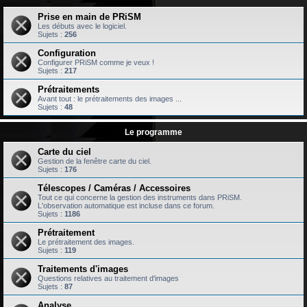
Prise en main de PRiSM
Les débuts avec le logiciel.
Sujets :
256
Configuration
Configurer PRiSM comme je veux !
Sujets :
217
Prétraitements
Avant tout : le prétraitements des images ...
Sujets :
48
Le programme
Carte du ciel
Gestion de la fenêtre carte du ciel.
Sujets :
176
Télescopes / Caméras / Accessoires
Tout ce qui concerne la gestion des instruments dans PRiSM.
L'observation automatique est incluse dans ce forum.
Sujets :
1186
Prétraitement
Le prétraitement des images.
Sujets :
119
Traitements d'images
Questions relatives au traitement d'images
Sujets :
87
Analyse