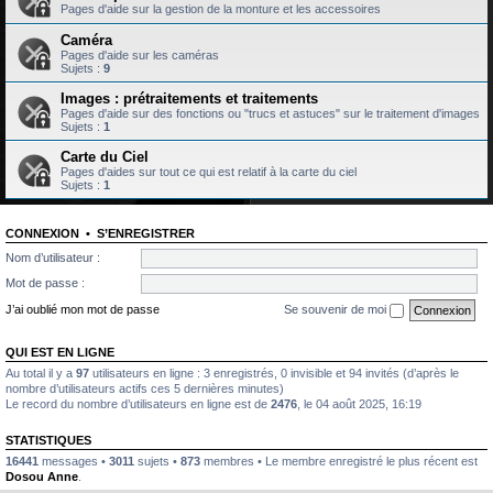
Pages d'aide sur la gestion de la monture et les accessoires
Caméra
Pages d'aide sur les caméras
Sujets :
9
Images : prétraitements et traitements
Pages d'aide sur des fonctions ou "trucs et astuces" sur le traitement d'images
Sujets :
1
Carte du Ciel
Pages d'aides sur tout ce qui est relatif à la carte du ciel
Sujets :
1
CONNEXION
•
S’ENREGISTRER
Nom d’utilisateur :
Mot de passe :
J’ai oublié mon mot de passe
Se souvenir de moi
QUI EST EN LIGNE
Au total il y a
97
utilisateurs en ligne : 3 enregistrés, 0 invisible et 94 invités (d’après le
nombre d’utilisateurs actifs ces 5 dernières minutes)
Le record du nombre d’utilisateurs en ligne est de
2476
, le 04 août 2025, 16:19
STATISTIQUES
16441
messages •
3011
sujets •
873
membres • Le membre enregistré le plus récent est
Dosou Anne
.