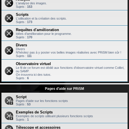
L'analyse des images.
Sujets :
153
Scripts
L'utilisation et la création des scripts.
Sujets :
173
Requêtes d'amélioration
Idées d'amélioration pour le programme.
Sujets :
170
Divers
Divers
N'hésitez pas à y poster vos belles images réalisées avec PRiSM bien sûr !
Sujets :
111
Observatoire virtuel
Le fil de ce forum est dédié aux fonctions d'observatoire virtuel comme Colibri,
ou SAMP.
On trouvera ici des tutos.
Sujets :
6
Pages d'aide sur PRiSM
Script
Pages d'aide sur les fonctions scripts
Sujets :
53
Exemples de Scripts
Exemples de scripts utilisant plusieurs fonctions scripts
Sujets :
1
Télescope et accessoires