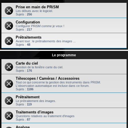
Prise en main de PRiSM
Les débuts avec le logiciel.
Sujets :
256
Configuration
Configurer PRiSM comme je veux !
Sujets :
217
Prétraitements
Avant tout : le prétraitements des images ...
Sujets :
48
Le programme
Carte du ciel
Gestion de la fenêtre carte du ciel.
Sujets :
176
Télescopes / Caméras / Accessoires
Tout ce qui concerne la gestion des instruments dans PRiSM.
L'observation automatique est incluse dans ce forum.
Sujets :
1186
Prétraitement
Le prétraitement des images.
Sujets :
119
Traitements d'images
Questions relatives au traitement d'images
Sujets :
87
Analyse