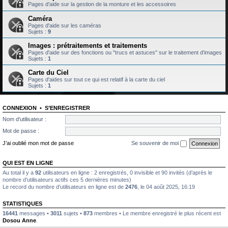
Pages d'aide sur la gestion de la monture et les accessoires
Caméra
Pages d'aide sur les caméras
Sujets :
9
Images : prétraitements et traitements
Pages d'aide sur des fonctions ou "trucs et astuces" sur le traitement d'images
Sujets :
1
Carte du Ciel
Pages d'aides sur tout ce qui est relatif à la carte du ciel
Sujets :
1
CONNEXION
•
S’ENREGISTRER
Nom d’utilisateur :
Mot de passe :
J’ai oublié mon mot de passe
Se souvenir de moi
QUI EST EN LIGNE
Au total il y a
92
utilisateurs en ligne : 2 enregistrés, 0 invisible et 90 invités (d’après le
nombre d’utilisateurs actifs ces 5 dernières minutes)
Le record du nombre d’utilisateurs en ligne est de
2476
, le 04 août 2025, 16:19
STATISTIQUES
16441
messages •
3011
sujets •
873
membres • Le membre enregistré le plus récent est
Dosou Anne
.