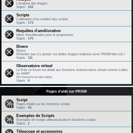
L'analyse des images.
Sujets :
153
Scripts
L'utilisation et la création des scripts.
Sujets :
173
Requêtes d'amélioration
Idées d'amélioration pour le programme.
Sujets :
170
Divers
Divers
N'hésitez pas à y poster vos belles images réalisées avec PRiSM bien sûr !
Sujets :
111
Observatoire virtuel
Le fil de ce forum est dédié aux fonctions d'observatoire virtuel comme Colibri,
ou SAMP.
On trouvera ici des tutos.
Sujets :
6
Pages d'aide sur PRiSM
Script
Pages d'aide sur les fonctions scripts
Sujets :
53
Exemples de Scripts
Exemples de scripts utilisant plusieurs fonctions scripts
Sujets :
1
Télescope et accessoires