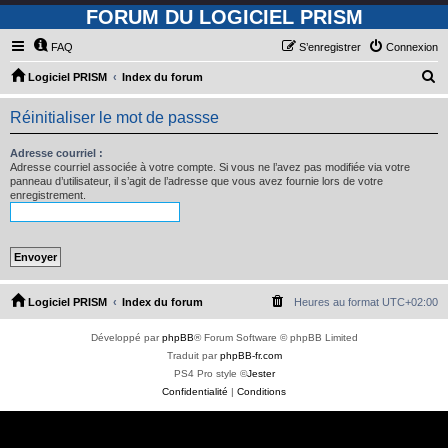
FORUM DU LOGICIEL PRISM
FAQ
S’enregistrer
Connexion
R
Logiciel PRISM
Index du forum
e
Réinitialiser le mot de passse
c
h
Adresse courriel :
Adresse courriel associée à votre compte. Si vous ne l’avez pas modifiée via votre
e
panneau d’utilisateur, il s’agit de l’adresse que vous avez fournie lors de votre
enregistrement.
r
c
h
e
r
Logiciel PRISM
Index du forum
Heures au format
UTC+02:00
Développé par
phpBB
® Forum Software © phpBB Limited
Traduit par
phpBB-fr.com
PS4 Pro style ©
Jester
Confidentialité
|
Conditions