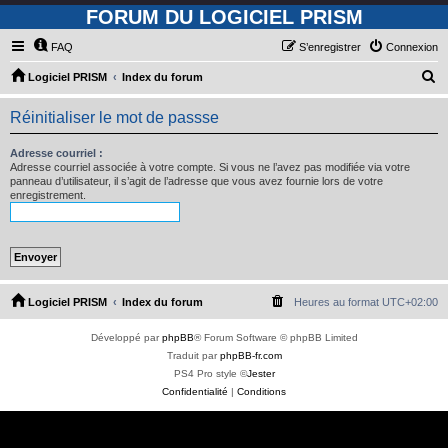
FORUM DU LOGICIEL PRISM
FAQ
S’enregistrer
Connexion
R
Logiciel PRISM
Index du forum
e
Réinitialiser le mot de passse
c
h
Adresse courriel :
Adresse courriel associée à votre compte. Si vous ne l’avez pas modifiée via votre
e
panneau d’utilisateur, il s’agit de l’adresse que vous avez fournie lors de votre
enregistrement.
r
c
h
e
r
Logiciel PRISM
Index du forum
Heures au format
UTC+02:00
Développé par
phpBB
® Forum Software © phpBB Limited
Traduit par
phpBB-fr.com
PS4 Pro style ©
Jester
Confidentialité
|
Conditions