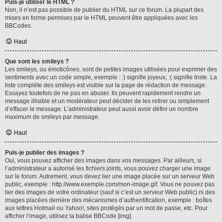
Puis-je utiliser le HTML ?
Non, il n’est pas possible de publier du HTML sur ce forum. La plupart des
mises en forme permises par le HTML peuvent être appliquées avec les
BBCodes.
Haut
Que sont les smileys ?
Les smileys, ou émoticônes, sont de petites images utilisées pour exprimer des
sentiments avec un code simple, exemple : :) signifie joyeux, :( signifie triste. La
liste complète des smileys est visible sur la page de rédaction de message.
Essayez toutefois de ne pas en abuser. Ils peuvent rapidement rendre un
message illisible et un modérateur peut décider de les retirer ou simplement
d’effacer le message. L’administrateur peut aussi avoir défini un nombre
maximum de smileys par message.
Haut
Puis-je publier des images ?
Oui, vous pouvez afficher des images dans vos messages. Par ailleurs, si
l’administrateur a autorisé les fichiers joints, vous pouvez charger une image
sur le forum. Autrement, vous devez lier une image placée sur un serveur Web
public, exemple : http://www.exemple.com/mon-image.gif. Vous ne pouvez pas
lier des images de votre ordinateur (sauf si c’est un serveur Web public) ni des
images placées derrière des mécanismes d’authentification, exemple : boîtes
aux lettres Hotmail ou Yahoo!, sites protégés par un mot de passe, etc. Pour
afficher l’image, utilisez la balise BBCode [img].