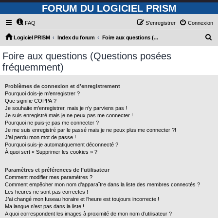
FORUM DU LOGICIEL PRISM
FAQ
S’enregistrer
Connexion
R
Logiciel PRISM
Index du forum
Foire aux questions (Questions posées fréquemment)
e
Foire aux questions (Questions posées
c
fréquemment)
h
e
Problèmes de connexion et d’enregistrement
Pourquoi dois-je m’enregistrer ?
r
Que signifie COPPA ?
c
Je souhaite m’enregistrer, mais je n’y parviens pas !
Je suis enregistré mais je ne peux pas me connecter !
h
Pourquoi ne puis-je pas me connecter ?
Je me suis enregistré par le passé mais je ne peux plus me connecter ?!
e
J’ai perdu mon mot de passe !
r
Pourquoi suis-je automatiquement déconnecté ?
À quoi sert « Supprimer les cookies » ?
Paramètres et préférences de l’utilisateur
Comment modifier mes paramètres ?
Comment empêcher mon nom d’apparaître dans la liste des membres connectés ?
Les heures ne sont pas correctes !
J’ai changé mon fuseau horaire et l’heure est toujours incorrecte !
Ma langue n’est pas dans la liste !
A quoi correspondent les images à proximité de mon nom d’utilisateur ?