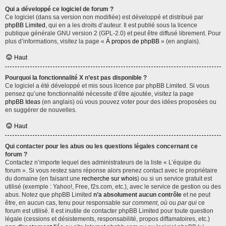
Qui a développé ce logiciel de forum ?
Ce logiciel (dans sa version non modifiée) est développé et distribué par
phpBB Limited
, qui en a les droits d’auteur. Il est publié sous la licence
publique générale GNU version 2 (GPL-2.0) et peut être diffusé librement. Pour
plus d’informations, visitez la page «
À propos de phpBB
» (en anglais).
Haut
Pourquoi la fonctionnalité X n’est pas disponible ?
Ce logiciel a été développé et mis sous licence par phpBB Limited. Si vous
pensez qu’une fonctionnalité nécessite d’être ajoutée, visitez la page
phpBB Ideas
(en anglais) où vous pouvez voter pour des idées proposées ou
en suggérer de nouvelles.
Haut
Qui contacter pour les abus ou les questions légales concernant ce
forum ?
Contactez n’importe lequel des administrateurs de la liste « L’équipe du
forum ». Si vous restez sans réponse alors prenez contact avec le propriétaire
du domaine (en faisant une
recherche sur whois
) ou si un service gratuit est
utilisé (exemple : Yahoo!, Free, f2s.com, etc.), avec le service de gestion ou des
abus. Notez que phpBB Limited
n’a absolument aucun contrôle
et ne peut
être, en aucun cas, tenu pour responsable sur
comment
,
où
ou
par qui
ce
forum est utilisé. Il est inutile de contacter phpBB Limited pour toute question
légale (cessions et désistements, responsabilité, propos diffamatoires, etc.)