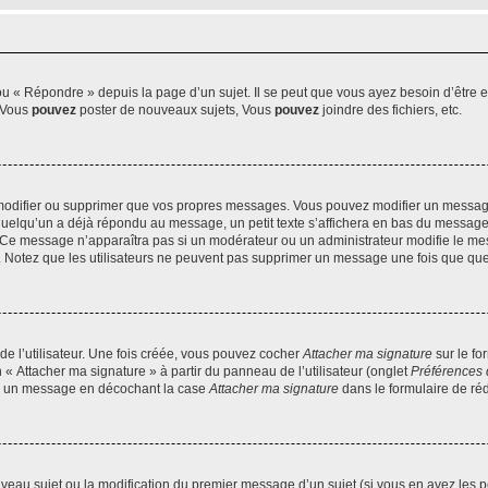
 « Répondre » depuis la page d’un sujet. Il se peut que vous ayez besoin d’être e
: Vous
pouvez
poster de nouveaux sujets, Vous
pouvez
joindre des fichiers, etc.
modifier ou supprimer que vos propres messages. Vous pouvez modifier un message
lqu’un a déjà répondu au message, un petit texte s’affichera en bas du message ind
n. Ce message n’apparaîtra pas si un modérateur ou un administrateur modifie le mes
ive. Notez que les utilisateurs ne peuvent pas supprimer un message une fois que qu
e l’utilisateur. Une fois créée, vous pouvez cocher
Attacher ma signature
sur le fo
 « Attacher ma signature » à partir du panneau de l’utilisateur (onglet
Préférences 
 à un message en décochant la case
Attacher ma signature
dans le formulaire de ré
ouveau sujet ou la modification du premier message d’un sujet (si vous en avez les p