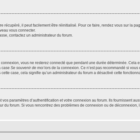
 récupéré, il peut facilement être réinitialisé. Pour ce faire, rendez vous sur la p
uveau vous connecter.
passe, contactez un administrateur du forum.
e connexion, vous ne resterez connecté que pendant une durée déterminée. Cela em
la case
Se souvenir de moi
lors de la connexion. Ce n’est pas recommandé si vous u
s cette case, cela signifie qu’un administrateur du forum a désactivé cette fonctionna
os paramètres d’authentification et votre connexion au forum. Ils fournissent aussi
teur du forum. Si vous rencontrez des problèmes de connexion ou de déconnexion, l