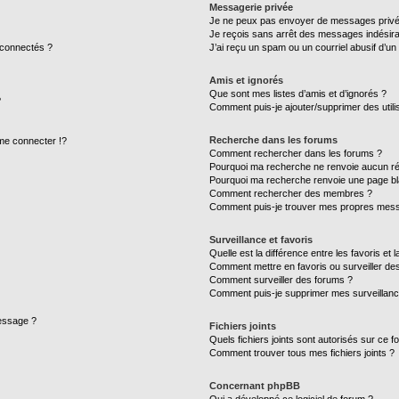
Messagerie privée
Je ne peux pas envoyer de messages privé
Je reçois sans arrêt des messages indésira
 connectés ?
J’ai reçu un spam ou un courriel abusif d’u
Amis et ignorés
Que sont mes listes d’amis et d’ignorés ?
?
Comment puis-je ajouter/supprimer des utilis
Recherche dans les forums
e connecter !?
Comment rechercher dans les forums ?
Pourquoi ma recherche ne renvoie aucun ré
Pourquoi ma recherche renvoie une page bl
Comment rechercher des membres ?
Comment puis-je trouver mes propres mess
Surveillance et favoris
Quelle est la différence entre les favoris et l
Comment mettre en favoris ou surveiller des
Comment surveiller des forums ?
Comment puis-je supprimer mes surveillanc
message ?
Fichiers joints
Quels fichiers joints sont autorisés sur ce f
Comment trouver tous mes fichiers joints ?
Concernant phpBB