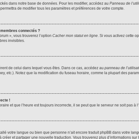
ockés dans notre base de données. Pour les modifier, accédez au
Panneau de l’util
 permettra de modifier tous les paramètres et préférences de votre compte.
s membres connectés ?
forum », vous trouverez l’option
Cacher mon statut en ligne
. Si vous activez cette o
es invisibles.
ifférent de celui dans lequel vous êtes. Dans ce cas, accédez au
panneau de l’utilisa
ney, etc.). Notez que la modification du fuseau horaire, comme la plupart des para
ecte !
aire et que l’heure est toujours incorrecte, il se peut que le serveur ne soit pas à
installé votre langue ou bien que personne n’ait encore traduit phpBB dans votre l
s à créer et partager une nouvelle traduction. Vous trouverez plus d’informations sur l