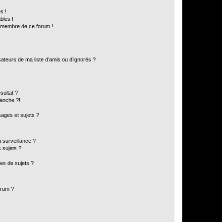
s !
bles !
n membre de ce forum !
ateurs de ma liste d’amis ou d’ignorés ?
sultat ?
anche ?!
ages et sujets ?
a surveillance ?
 sujets ?
es de sujets ?
orum ?