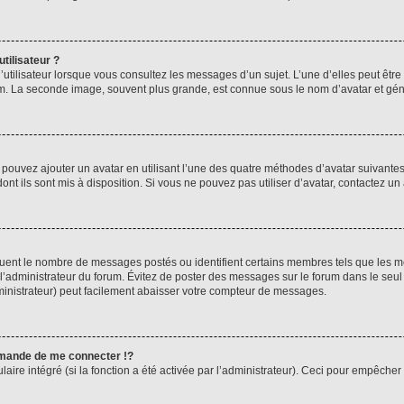
tilisateur ?
utilisateur lorsque vous consultez les messages d’un sujet. L’une d’elles peut êtr
rum. La seconde image, souvent plus grande, est connue sous le nom d’avatar et 
s pouvez ajouter un avatar en utilisant l’une des quatre méthodes d’avatar suivantes 
ont ils sont mis à disposition. Si vous ne pouvez pas utiliser d’avatar, contactez un
iquent le nombre de messages postés ou identifient certains membres tels que les 
ar l’administrateur du forum. Évitez de poster des messages sur le forum dans le seu
ministrateur) peut facilement abaisser votre compteur de messages.
mande de me connecter !?
re intégré (si la fonction a été activée par l’administrateur). Ceci pour empêcher l’u