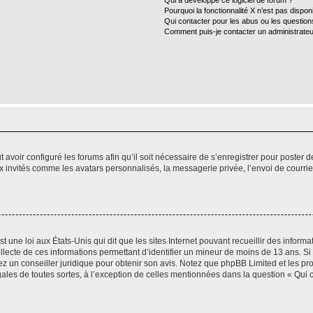
Qui a développé ce logiciel de forum ?
Pourquoi la fonctionnalité X n’est pas dispon
Qui contacter pour les abus ou les questio
Comment puis-je contacter un administrateu
t avoir configuré les forums afin qu’il soit nécessaire de s’enregistrer pour poster
x invités comme les avatars personnalisés, la messagerie privée, l’envoi de courri
t une loi aux États-Unis qui dit que les sites Internet pouvant recueillir des infor
ollecte de ces informations permettant d’identifier un mineur de moins de 13 ans. S
tez un conseiller juridique pour obtenir son avis. Notez que phpBB Limited et les pr
gales de toutes sortes, à l’exception de celles mentionnées dans la question « Qui