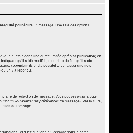
nregistré pour écrire un message. Une liste des options
 (quelquefois dans une durée limitée après sa publication) en
iquant qu’il a été modifié, le nombre de fois qu’il a été
sage, cependant ils ont la possibilité de laisser une note
elqu’un y a répondu.
rmulaire de rédaction de message. Vous pouvez aussi ajouter
du forum --> Modifier les préférences de message
). Par la suite,
daction de message.
ermissions), cliquez sur l’onglet
Sondage
sous la partie