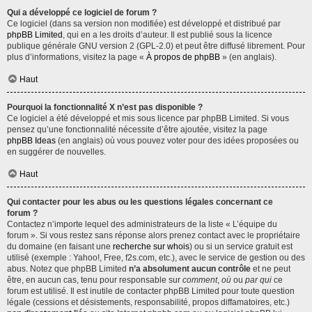
Qui a développé ce logiciel de forum ?
Ce logiciel (dans sa version non modifiée) est développé et distribué par
phpBB Limited
, qui en a les droits d’auteur. Il est publié sous la licence
publique générale GNU version 2 (GPL-2.0) et peut être diffusé librement. Pour
plus d’informations, visitez la page «
À propos de phpBB
» (en anglais).
Haut
Pourquoi la fonctionnalité X n’est pas disponible ?
Ce logiciel a été développé et mis sous licence par phpBB Limited. Si vous
pensez qu’une fonctionnalité nécessite d’être ajoutée, visitez la page
phpBB Ideas
(en anglais) où vous pouvez voter pour des idées proposées ou
en suggérer de nouvelles.
Haut
Qui contacter pour les abus ou les questions légales concernant ce
forum ?
Contactez n’importe lequel des administrateurs de la liste « L’équipe du
forum ». Si vous restez sans réponse alors prenez contact avec le propriétaire
du domaine (en faisant une
recherche sur whois
) ou si un service gratuit est
utilisé (exemple : Yahoo!, Free, f2s.com, etc.), avec le service de gestion ou des
abus. Notez que phpBB Limited
n’a absolument aucun contrôle
et ne peut
être, en aucun cas, tenu pour responsable sur
comment
,
où
ou
par qui
ce
forum est utilisé. Il est inutile de contacter phpBB Limited pour toute question
légale (cessions et désistements, responsabilité, propos diffamatoires, etc.)