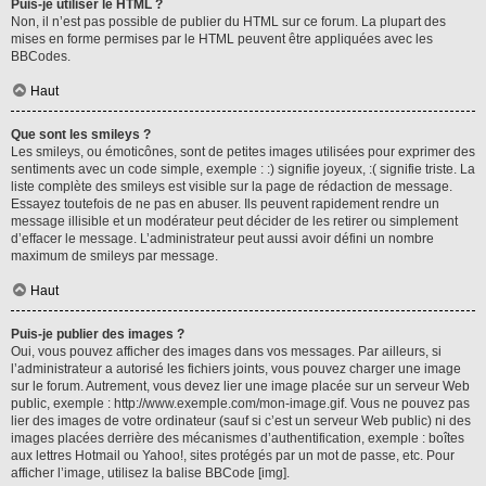
Puis-je utiliser le HTML ?
Non, il n’est pas possible de publier du HTML sur ce forum. La plupart des
mises en forme permises par le HTML peuvent être appliquées avec les
BBCodes.
Haut
Que sont les smileys ?
Les smileys, ou émoticônes, sont de petites images utilisées pour exprimer des
sentiments avec un code simple, exemple : :) signifie joyeux, :( signifie triste. La
liste complète des smileys est visible sur la page de rédaction de message.
Essayez toutefois de ne pas en abuser. Ils peuvent rapidement rendre un
message illisible et un modérateur peut décider de les retirer ou simplement
d’effacer le message. L’administrateur peut aussi avoir défini un nombre
maximum de smileys par message.
Haut
Puis-je publier des images ?
Oui, vous pouvez afficher des images dans vos messages. Par ailleurs, si
l’administrateur a autorisé les fichiers joints, vous pouvez charger une image
sur le forum. Autrement, vous devez lier une image placée sur un serveur Web
public, exemple : http://www.exemple.com/mon-image.gif. Vous ne pouvez pas
lier des images de votre ordinateur (sauf si c’est un serveur Web public) ni des
images placées derrière des mécanismes d’authentification, exemple : boîtes
aux lettres Hotmail ou Yahoo!, sites protégés par un mot de passe, etc. Pour
afficher l’image, utilisez la balise BBCode [img].