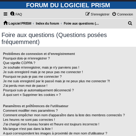
FORUM DU LOGICIEL PRISM
FAQ
S’enregistrer
Connexion
R
Logiciel PRISM
Index du forum
Foire aux questions (Questions posées fréquemment)
e
Foire aux questions (Questions posées
c
fréquemment)
h
e
Problèmes de connexion et d’enregistrement
Pourquoi dois-je m’enregistrer ?
r
Que signifie COPPA ?
c
Je souhaite m’enregistrer, mais je n’y parviens pas !
Je suis enregistré mais je ne peux pas me connecter !
h
Pourquoi ne puis-je pas me connecter ?
Je me suis enregistré par le passé mais je ne peux plus me connecter ?!
e
J’ai perdu mon mot de passe !
r
Pourquoi suis-je automatiquement déconnecté ?
À quoi sert « Supprimer les cookies » ?
Paramètres et préférences de l’utilisateur
Comment modifier mes paramètres ?
Comment empêcher mon nom d’apparaître dans la liste des membres connectés ?
Les heures ne sont pas correctes !
J’ai changé mon fuseau horaire et l’heure est toujours incorrecte !
Ma langue n’est pas dans la liste !
A quoi correspondent les images à proximité de mon nom d’utilisateur ?