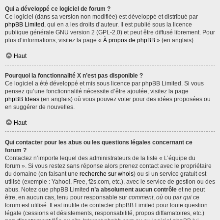
Qui a développé ce logiciel de forum ?
Ce logiciel (dans sa version non modifiée) est développé et distribué par
phpBB Limited
, qui en a les droits d’auteur. Il est publié sous la licence
publique générale GNU version 2 (GPL-2.0) et peut être diffusé librement. Pour
plus d’informations, visitez la page «
À propos de phpBB
» (en anglais).
Haut
Pourquoi la fonctionnalité X n’est pas disponible ?
Ce logiciel a été développé et mis sous licence par phpBB Limited. Si vous
pensez qu’une fonctionnalité nécessite d’être ajoutée, visitez la page
phpBB Ideas
(en anglais) où vous pouvez voter pour des idées proposées ou
en suggérer de nouvelles.
Haut
Qui contacter pour les abus ou les questions légales concernant ce
forum ?
Contactez n’importe lequel des administrateurs de la liste « L’équipe du
forum ». Si vous restez sans réponse alors prenez contact avec le propriétaire
du domaine (en faisant une
recherche sur whois
) ou si un service gratuit est
utilisé (exemple : Yahoo!, Free, f2s.com, etc.), avec le service de gestion ou des
abus. Notez que phpBB Limited
n’a absolument aucun contrôle
et ne peut
être, en aucun cas, tenu pour responsable sur
comment
,
où
ou
par qui
ce
forum est utilisé. Il est inutile de contacter phpBB Limited pour toute question
légale (cessions et désistements, responsabilité, propos diffamatoires, etc.)