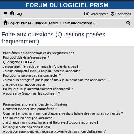
FORUM DU LOGICIEL PRISM
FAQ
S’enregistrer
Connexion
R
Logiciel PRISM
Index du forum
Foire aux questions (Questions posées fréquemment)
e
Foire aux questions (Questions posées
c
fréquemment)
h
e
Problèmes de connexion et d’enregistrement
Pourquoi dois-je m’enregistrer ?
r
Que signifie COPPA ?
c
Je souhaite m’enregistrer, mais je n’y parviens pas !
Je suis enregistré mais je ne peux pas me connecter !
h
Pourquoi ne puis-je pas me connecter ?
Je me suis enregistré par le passé mais je ne peux plus me connecter ?!
e
J’ai perdu mon mot de passe !
r
Pourquoi suis-je automatiquement déconnecté ?
À quoi sert « Supprimer les cookies » ?
Paramètres et préférences de l’utilisateur
Comment modifier mes paramètres ?
Comment empêcher mon nom d’apparaître dans la liste des membres connectés ?
Les heures ne sont pas correctes !
J’ai changé mon fuseau horaire et l’heure est toujours incorrecte !
Ma langue n’est pas dans la liste !
A quoi correspondent les images à proximité de mon nom d’utilisateur ?