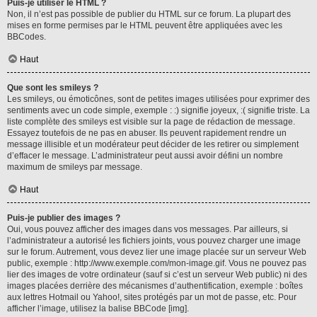
Puis-je utiliser le HTML ?
Non, il n’est pas possible de publier du HTML sur ce forum. La plupart des
mises en forme permises par le HTML peuvent être appliquées avec les
BBCodes.
Haut
Que sont les smileys ?
Les smileys, ou émoticônes, sont de petites images utilisées pour exprimer des
sentiments avec un code simple, exemple : :) signifie joyeux, :( signifie triste. La
liste complète des smileys est visible sur la page de rédaction de message.
Essayez toutefois de ne pas en abuser. Ils peuvent rapidement rendre un
message illisible et un modérateur peut décider de les retirer ou simplement
d’effacer le message. L’administrateur peut aussi avoir défini un nombre
maximum de smileys par message.
Haut
Puis-je publier des images ?
Oui, vous pouvez afficher des images dans vos messages. Par ailleurs, si
l’administrateur a autorisé les fichiers joints, vous pouvez charger une image
sur le forum. Autrement, vous devez lier une image placée sur un serveur Web
public, exemple : http://www.exemple.com/mon-image.gif. Vous ne pouvez pas
lier des images de votre ordinateur (sauf si c’est un serveur Web public) ni des
images placées derrière des mécanismes d’authentification, exemple : boîtes
aux lettres Hotmail ou Yahoo!, sites protégés par un mot de passe, etc. Pour
afficher l’image, utilisez la balise BBCode [img].