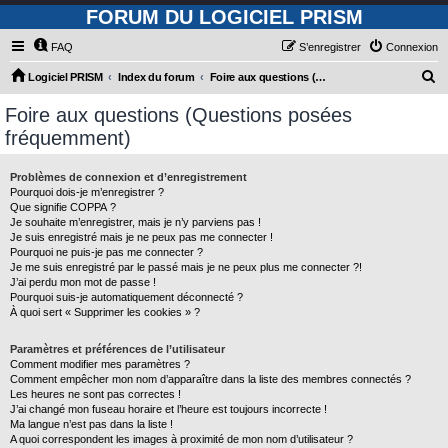
FORUM DU LOGICIEL PRISM
FAQ
S’enregistrer
Connexion
R
Logiciel PRISM
Index du forum
Foire aux questions (Questions posées fréquemment)
e
Foire aux questions (Questions posées
c
fréquemment)
h
e
Problèmes de connexion et d’enregistrement
Pourquoi dois-je m’enregistrer ?
r
Que signifie COPPA ?
c
Je souhaite m’enregistrer, mais je n’y parviens pas !
Je suis enregistré mais je ne peux pas me connecter !
h
Pourquoi ne puis-je pas me connecter ?
Je me suis enregistré par le passé mais je ne peux plus me connecter ?!
e
J’ai perdu mon mot de passe !
r
Pourquoi suis-je automatiquement déconnecté ?
À quoi sert « Supprimer les cookies » ?
Paramètres et préférences de l’utilisateur
Comment modifier mes paramètres ?
Comment empêcher mon nom d’apparaître dans la liste des membres connectés ?
Les heures ne sont pas correctes !
J’ai changé mon fuseau horaire et l’heure est toujours incorrecte !
Ma langue n’est pas dans la liste !
A quoi correspondent les images à proximité de mon nom d’utilisateur ?