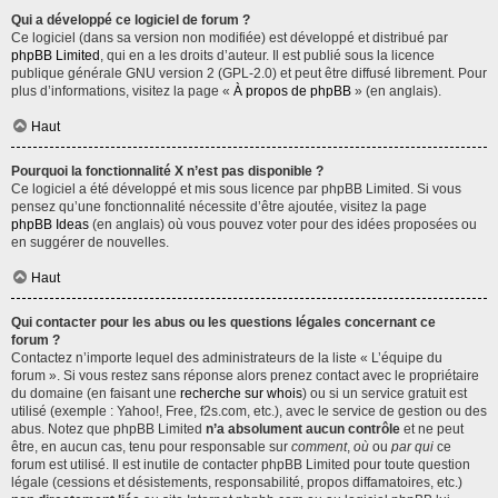
Qui a développé ce logiciel de forum ?
Ce logiciel (dans sa version non modifiée) est développé et distribué par
phpBB Limited
, qui en a les droits d’auteur. Il est publié sous la licence
publique générale GNU version 2 (GPL-2.0) et peut être diffusé librement. Pour
plus d’informations, visitez la page «
À propos de phpBB
» (en anglais).
Haut
Pourquoi la fonctionnalité X n’est pas disponible ?
Ce logiciel a été développé et mis sous licence par phpBB Limited. Si vous
pensez qu’une fonctionnalité nécessite d’être ajoutée, visitez la page
phpBB Ideas
(en anglais) où vous pouvez voter pour des idées proposées ou
en suggérer de nouvelles.
Haut
Qui contacter pour les abus ou les questions légales concernant ce
forum ?
Contactez n’importe lequel des administrateurs de la liste « L’équipe du
forum ». Si vous restez sans réponse alors prenez contact avec le propriétaire
du domaine (en faisant une
recherche sur whois
) ou si un service gratuit est
utilisé (exemple : Yahoo!, Free, f2s.com, etc.), avec le service de gestion ou des
abus. Notez que phpBB Limited
n’a absolument aucun contrôle
et ne peut
être, en aucun cas, tenu pour responsable sur
comment
,
où
ou
par qui
ce
forum est utilisé. Il est inutile de contacter phpBB Limited pour toute question
légale (cessions et désistements, responsabilité, propos diffamatoires, etc.)