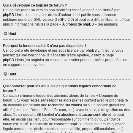
Qui a développé ce logiciel de forum ?
Ce logiciel (dans sa version non modifiée) est développé et distribué par
phpBB Limited
, qui en a les droits d’auteur. Il est publié sous la licence
publique générale GNU version 2 (GPL-2.0) et peut être diffusé librement. Pour
plus d’informations, visitez la page «
À propos de phpBB
» (en anglais).
Haut
Pourquoi la fonctionnalité X n’est pas disponible ?
Ce logiciel a été développé et mis sous licence par phpBB Limited. Si vous
pensez qu’une fonctionnalité nécessite d’être ajoutée, visitez la page
phpBB Ideas
(en anglais) où vous pouvez voter pour des idées proposées ou
en suggérer de nouvelles.
Haut
Qui contacter pour les abus ou les questions légales concernant ce
forum ?
Contactez n’importe lequel des administrateurs de la liste « L’équipe du
forum ». Si vous restez sans réponse alors prenez contact avec le propriétaire
du domaine (en faisant une
recherche sur whois
) ou si un service gratuit est
utilisé (exemple : Yahoo!, Free, f2s.com, etc.), avec le service de gestion ou des
abus. Notez que phpBB Limited
n’a absolument aucun contrôle
et ne peut
être, en aucun cas, tenu pour responsable sur
comment
,
où
ou
par qui
ce
forum est utilisé. Il est inutile de contacter phpBB Limited pour toute question
légale (cessions et désistements, responsabilité, propos diffamatoires, etc.)