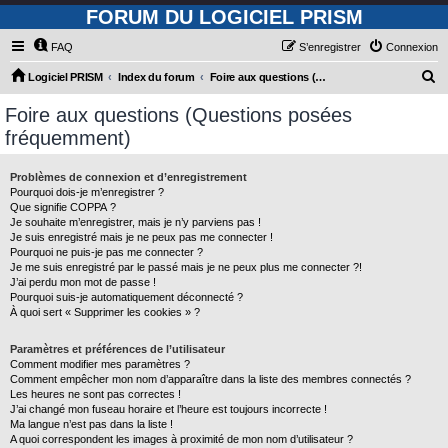
FORUM DU LOGICIEL PRISM
FAQ
S’enregistrer
Connexion
R
Logiciel PRISM
Index du forum
Foire aux questions (Questions posées fréquemment)
e
Foire aux questions (Questions posées
c
fréquemment)
h
e
Problèmes de connexion et d’enregistrement
Pourquoi dois-je m’enregistrer ?
r
Que signifie COPPA ?
c
Je souhaite m’enregistrer, mais je n’y parviens pas !
Je suis enregistré mais je ne peux pas me connecter !
h
Pourquoi ne puis-je pas me connecter ?
Je me suis enregistré par le passé mais je ne peux plus me connecter ?!
e
J’ai perdu mon mot de passe !
r
Pourquoi suis-je automatiquement déconnecté ?
À quoi sert « Supprimer les cookies » ?
Paramètres et préférences de l’utilisateur
Comment modifier mes paramètres ?
Comment empêcher mon nom d’apparaître dans la liste des membres connectés ?
Les heures ne sont pas correctes !
J’ai changé mon fuseau horaire et l’heure est toujours incorrecte !
Ma langue n’est pas dans la liste !
A quoi correspondent les images à proximité de mon nom d’utilisateur ?