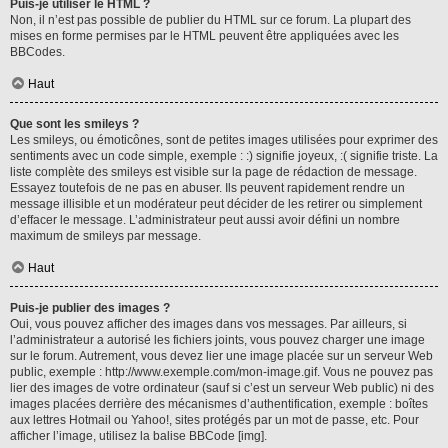
Puis-je utiliser le HTML ?
Non, il n’est pas possible de publier du HTML sur ce forum. La plupart des
mises en forme permises par le HTML peuvent être appliquées avec les
BBCodes.
Haut
Que sont les smileys ?
Les smileys, ou émoticônes, sont de petites images utilisées pour exprimer des
sentiments avec un code simple, exemple : :) signifie joyeux, :( signifie triste. La
liste complète des smileys est visible sur la page de rédaction de message.
Essayez toutefois de ne pas en abuser. Ils peuvent rapidement rendre un
message illisible et un modérateur peut décider de les retirer ou simplement
d’effacer le message. L’administrateur peut aussi avoir défini un nombre
maximum de smileys par message.
Haut
Puis-je publier des images ?
Oui, vous pouvez afficher des images dans vos messages. Par ailleurs, si
l’administrateur a autorisé les fichiers joints, vous pouvez charger une image
sur le forum. Autrement, vous devez lier une image placée sur un serveur Web
public, exemple : http://www.exemple.com/mon-image.gif. Vous ne pouvez pas
lier des images de votre ordinateur (sauf si c’est un serveur Web public) ni des
images placées derrière des mécanismes d’authentification, exemple : boîtes
aux lettres Hotmail ou Yahoo!, sites protégés par un mot de passe, etc. Pour
afficher l’image, utilisez la balise BBCode [img].